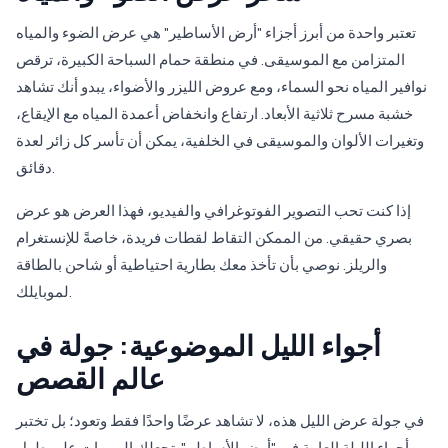
تعتبر واحدة من أبرز أجزاء "أرض الأساطير" هي عرض الضوء والمياه
المتزامن مع الموسيقى. في منطقة حمام السباحة الكبيرة، ترقص
نوافير المياه نحو السماء، ومع عروض الليزر والأضواء، يبدو أنك تشاهد
خشبة مسرح ثلاثية الأبعاد. ارتفاع وانخفاض أعمدة المياه مع الإيقاع،
وتغيرات الألوان والموسيقى في الخلفية، يمكن أن تأسر كل زائر لعدة
دقائق.
إذا كنت تحب التصوير الفوتوغرافي والفيديو، فهذا العرض هو عرض
بصري حقيقي. من الممكن التقاط لقطات فريدة، خاصةً للإنستغرام
والريلز. نوصي بأن تأخذ معك بطارية احتياطية أو شاحن بالطاقة
لموبايلك.
أجواء الليل الموضوعية: جولة في
عالم القصص
في جولة عرض الليل هذه، لا تشاهد عرضًا واحدًا فقط وتعود؛ بل تختبر
أجواء الليلة العامة في "أرض الأساطير". تجعلك الممرات على طول