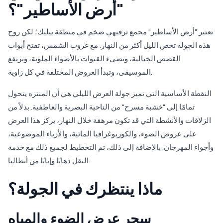
"أرض الأساطير"؟
تعتبر "أرض الأساطير" مجمع ترفيهي ضخم في منطقة بيليك؛ لكن روح
هذه الجولة تخص الليل أكثر من النهار. مع غروب الشمس، تفتح أبواب
القصص الخيالية، وتضيء القنوات بالأضواء الملونة، وترتفع
الموسيقى، وتبدأ العروض المختلفة في كل زاوية.
النقطة الأساسية التي تميز جولة العرض الليلي هي أن المنتزه يتحول
تمامًا إلى "خشبة مسرح" من الناحية البصرية والعاطفية. بدلاً من
الزلاقات والأنشطة التي قد تكون مرهقة خلال النهار، يركز هذا العرض
على عروض الضوء، والكوريوغرافيا المائية، والأزياء الموضوعية،
وأجواء المهرجان. بالإضافة إلى ذلك، تم التخطيط لجميع ذلك مع خدمة
النقل ذهابًا وإيابًا من أنطاليا.
ماذا ينتظرك في الجولة؟
سحر عرض الضوء والمياه