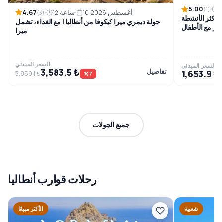
5.00
(1)
4.67
10 أغسطس 2026
12 ساعة
(3)
 أكثر الأنشطة
جولة ديمري ميرا كيكوفا من أنطاليا | مع الغداء، تشمل
أسر مع الأطفال
ميرا
السعر المبدئي
السعر المبدئي
3,583.5 ₺
تفاصيل
1,653.9 ₺
3,859.1 ₺
%7
جميع الجولات
رحلات قوارب أنطاليا
شعبية
الأكثر مبيعًا