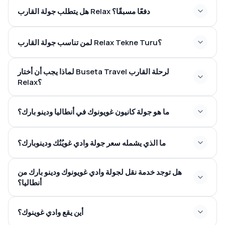
هل يتطلب جولة القارب Relax دفعًا مسبقًا؟
لمن تناسب جولة القارب Relax Tekne Turu؟
لماذا يجب أن أختار Buseta Travel لرحلة القارب
Relax؟
ما هو جولة كانيون غويونوك في أنطاليا ودينو بارك؟
ما الذي يشمله سعر جولة وادي غويُنُك ودينوبارك؟
هل توجد خدمة نقل لجولة وادي غويونوك ودينو بارك من
أنطاليا؟
أين يقع وادي غوينوك؟