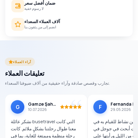
ضمان أفضل سعر
لا رسوم خفية
آلاف العملاء السعداء
انضم إلى من يثقون بنا
آراء العملاء
تعليقات العملاء
تجارب وقصص صادقة وآراء حقيقية من آلاف ضيوفنا السعداء.
Gamze Şahin
Fernanda Dos Sa
G
F
10.07.2026
29.05.2026
 عن نشاط للقيام به في
نشكر عائلة busetravel التي كانت
وكنت أبحث في جوجل في
معنا طوال رحلتنا بشكلٍ ملائم. كانت
 من الليل ورأيتها على
رحلة منظمة وممتعة للغاية، بما في