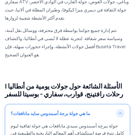
سفاري ATV وباغي، جولات الغوص، جولة القارب في الوادي الأخضر،
جولة الثقافة في ديمري ميرا كيكوفا، وطيران المظلة في ألانيا، حيث
تقدم أكثر الأنشطة شعبية لزوارها.
تتم إدارة جميع جولتنا بواسطة فرق محترفة، ووسائل نقل آمنة،
وسياسة سعر شفافة. لتجربة عطلة لا تُنسى في أنطاليا، واكتشاف
أفضل جولات الأنشطة، وإجراء حجوزات سهلة، فإن Buseta Travel
هو العنوان الصحيح.
الأسئلة الشائعة حول جولات يومية من أنطاليا |
رحلات رافتينج، قوارب، سفاري - بوسيتا للسفر
ما هي جولة برجة أسبندوس سايد مانافغات؟
جولة بيرجِه أسبندوس سيدي مانافغات هي جولة ثقافية ليوم
كامل تتيح فرصة استكشاف أهم المعالم التاريخية والطبيعية في