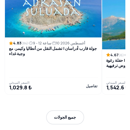
4.83
10 أغسطس 2026
9 - 12 ساعة
(84)
جولة قارب أدراسان | تشمل النقل من أنطاليا وكيمر، مع
وجبة غداء
4.67
(6)
ر | حفلة رغوة
عروض ترفيهية
السعر المبدئي
السعر المبدئي
تفاصيل
1,029.8 ₺
1,542.6 ₺
جميع الجولات