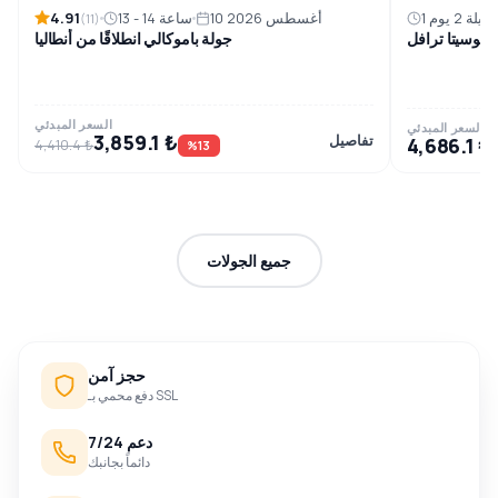
4.91
1 ليلة 2 يوم
10 أغسطس 2026
13 - 14 ساعة
(11)
 | بوسيتا ترافل
جولة باموكالي انطلاقًا من أنطاليا
السعر المبدئي
السعر المبدئي
3,859.1 ₺
تفاصيل
4,686.1 ₺
4,410.4 ₺
%13
جميع الجولات
حجز آمن
دفع محمي بـ SSL
دعم 7/24
دائماً بجانبك