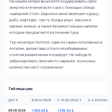
На нашем катере вы можете поддерживать свою
энергию в течение всего дня с помощью обеда
«шведский стол». Широкое меню включает курицу,
рыбу, кефтедес, пасту, булgur pilavı, закуски и
свежие зелени, а также безалкогольные напитки,
которые предлагаются в течение тура.
Тур на катере Gonstor, один из самых популярных в
Анталии, делает ваш отпуск незабываемым,
сочетая развлечение и комфорт. Не забудьте
забронировать свое место заранее, поскольку
количество мест ограничено!
Таблица цен
ДАТА
ВЗРОСЛЫЙ
5-10 ВОЗРАСТ
0-4 ВОЗРАСТ
08.08.2026
1.953,83 ₺
1.336,92 ₺
-