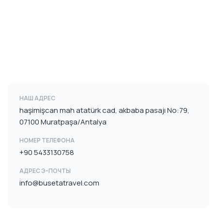
НАШ АДРЕС
haşimişcan mah atatürk cad, akbaba pasajı No:79,
07100 Muratpaşa/Antalya
НОМЕР ТЕЛЕФОНА
+90 5433130758
АДРЕС Э-ПОЧТЫ
info@busetatravel.com