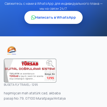
Свяжитесь с нами в WhatsApp для индивидуального плана —
мы на связи 24/7.
Написать в WhatsApp
1295
BUSETA FLY TRAVEL - 1295
haşimişcan mah atatürk cad, akbaba
pasajı No:79, 07100 Muratpaşa/Antalya