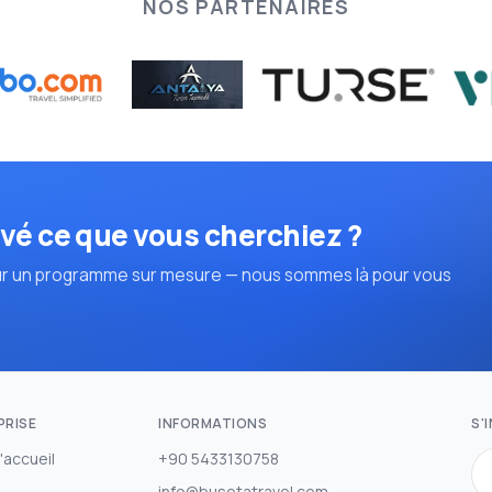
NOS PARTENAIRES
vé ce que vous cherchiez ?
r un programme sur mesure — nous sommes là pour vous
PRISE
INFORMATIONS
S'
'accueil
+90 5433130758
info@busetatravel.com