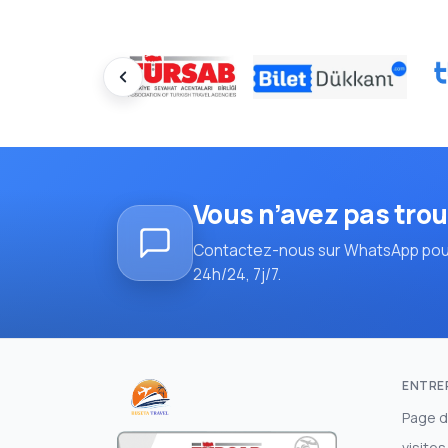
Vous n’avez pas trou
Contactez-nous sur WhatsApp pou
24h/24, 7j/7.
ENTRE
Page d
visites