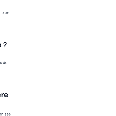
rme en
 ?
s
rs de
ère
anisés