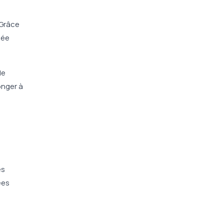
 Grâce
gée
le
onger à
es
ées