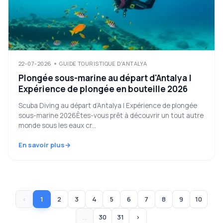
22-07-2026
GUIDE TOURISTIQUE D'ANTALYA
Plongée sous-marine au départ d'Antalya |
Expérience de plongée en bouteille 2026
Scuba Diving au départ d’Antalya | Expérience de plongée
sous-marine 2026Êtes-vous prêt à découvrir un tout autre
monde sous les eaux cr...
En savoir plus
‹
1
2
3
4
5
6
7
8
9
10
...
30
31
›