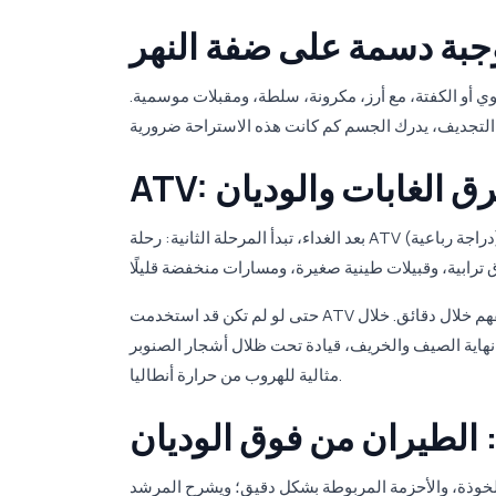
وجبة دسمة على ضفة النهر
مشوي أو الكفتة، مع أرز، مكرونة، سلطة، ومقبلات موسمية.
طرق الغابات والوديان
بعد الغداء، تبدأ المرحلة الثانية: رحلة ATV (دراجة رباعية). بعد تدريب قصير وتجربة، ترتدي الخوذة وتنطلق مع مرشدك عبر مسارات الغابات.
حتى لو لم تكن قد استخدمت ATV من قبل، فإن سيارات الدفع الرباعي ذات ناقل حركة أوتوماتيكي ستصبح سهلة الفهم خلال دقائق. خلال
نهاية الصيف والخريف، قيادة تحت ظلال أشجار الصنوبر
مثالية للهروب من حرارة أنطاليا.
: الطيران من فوق الوديان
 الخوذة، والأحزمة المربوطة بشكل دقيق؛ ويشرح المرشد