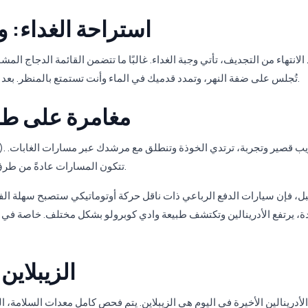
استراحة الغداء: 
 الانتهاء من التجديف، تأتي وجبة الغداء. غالبًا ما تتضمن القائمة الدجاج ال
تُجلس على ضفة النهر، وتمدد قدميك في الماء وأنت تستمتع بالمنظر. بعد التجديف، يدرك الجسم كم كانت هذه الاستراحة ضرورية.
ATV: مغامرة على 
تتكون المسارات عادةً من طرق ترابية، وقبيلات طينية صغيرة، ومسارات منخفضة قليلًا.
دة، يرتفع الأدرينالين وتكتشف طبيعة وادي كوبرولو بشكل مختلف. خاصة في 
الزيبلاين
لأدرينالين الأخيرة في اليوم هي الزيبلاين. يتم فحص كامل معدات السلامة،