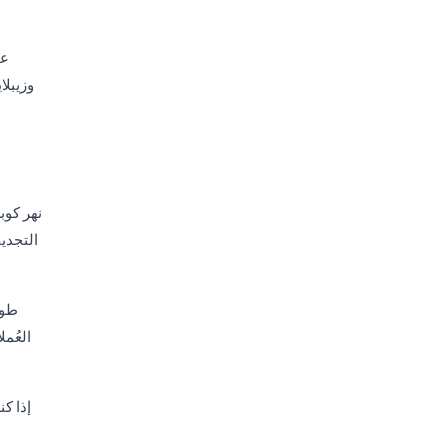
عن
نهر كوب
التجدي
طوا
العُم
إذا ك