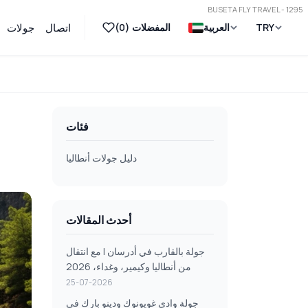
BUSETA FLY TRAVEL - 1295
TRY
العربية
المفضلات (
0
)
اتصال
جولات
فئات
دليل جولات أنطاليا
أحدث المقالات
جولة بالقارب في أدرسان | مع انتقال
من أنطاليا وكيمير، وغداء، 2026
25-07-2026
جولة وادي غويونوك ودينو بارك في