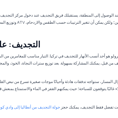
د الوصول إلى المنطقة، يستقبلك فريق التجديف عند دخول مركز التجديف. هن
وتوزيع المعدات. غالبً
التجديف: عل
رولو هو أحد أنسب الأنهار للتجديف في تركيا. التيار مناسب للمغامرين من 
ف من قبل، يمكنك المشاركة بسهولة. بعد توزيع سترات النجاة، الخوذ، والم
ل المسار، ستواجه تدفقات هادئة وأحيانًا موجات صغيرة تسرع من نبض القلب
لاء غالبًا يتوقفون للسباحة؛ حيث يمكنهم القفز في الماء والاستمتاع بمنعش 
نت تفضل فقط التجديف، يمكنك حجز
جولة التجديف من أنطاليا إلى وادي كوب