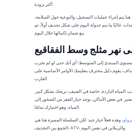
أكثر برودة.
ا يتم إجراء عمليات التسجيل، والتوعية حول السلامة،
ا ما يتم جدولة اليوم على شكل تجديف أولاً، ثم ATV وزيبلاين؛ ولكن يمكن أن تتغير الترتيبات حسب الطقس والازدحام،
مع ضمان إكمالها خلال اليوم.
ى نهر مثلج وسط الفقاقيع
المستوى المبتدئ إلى المتوسط؛ أي أنك حتى لو لم تجرب
جداف، يقوم دليل محترف بتعليمك الأوامر الأساسية على
القارب.
. المياه الباردة، خاصة في الصيف، تريحك بشكل كبير.
قصير. في بعض الأماكن، يوجد خيار القفز من الصخور إلى
المياه، وهو اختيارك تمامًا.
رولو
، وهذه فعلاً خيار جيد. لكن السلسلة المميزة هنا هي
الجمع بين التجديف، ATV، والزيبلاين في نفس اليوم.