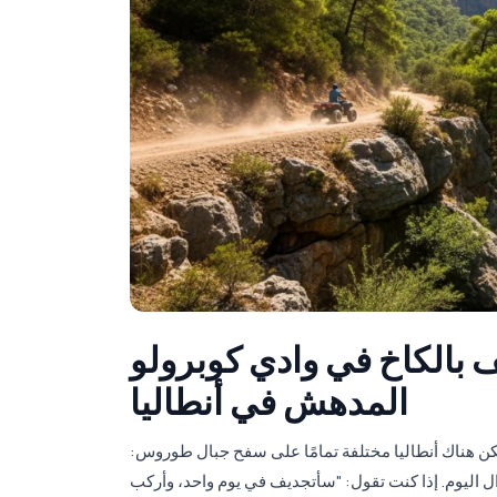
خ في وادي كوبرولو + ATV + زيبلاين: يوم الأدرينالين
المدهش في أنطاليا
 لكن هناك أنطاليا مختلفة تمامًا على سفح جبال طوروس:
ذا كنت تقول: "سأتجديف في يوم واحد، وأركب ATV وأوطئ الغبار، بالإضافة