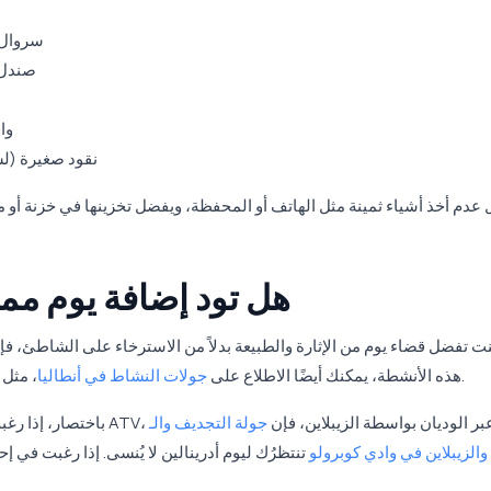
- سروال
- صندل
- 
- نقود صغيرة (
عدم أخذ أشياء ثمينة مثل الهاتف أو المحفظة، ويفضل تخزينها في خزنة أو 
هل تود إضافة يوم ممي
نت تفضل قضاء يوم من الإثارة والطبيعة بدلاً من الاسترخاء على الشاطئ، فإن 
، مثل الغوص، سفاري بوكسي أو تجارب طبيعة أخرى ليوم آخر.
هذه الأنشطة، يمكنك أيضًا الاطلاع على
جولات النشاط في أنطاليا
ي أن تتجدّف طوال اليوم في النهر، وتستمتع بسرعة ATV، وتقفز عبر الوديان بواسطة الزيبلاين، فإن
جولة التجديف والـ
ATV والزيبلاين في وادي كوبرولو
تنتظرُك ليوم أدرينالين لا يُنسى. إذا رغبت في 