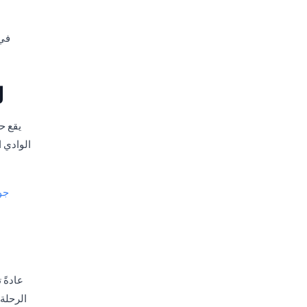
في 
ل
يقع ح
الوادي ا
جول
عادةً 
الرحلة