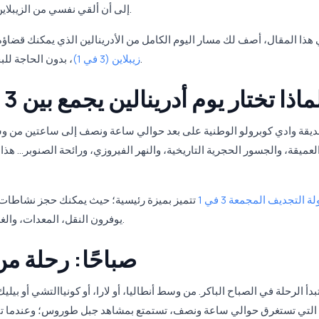
إلى أن ألقي نفسي من الزيبلاين في الهاوية" فإن وادي كوبرولو هو المكان المناسب لك.
هذا المقال، أصف لك مسار اليوم الكامل من الأدرينالين الذي يمكنك قضاؤ
، بدون الحاجة للبحث عن تفاصيل فردية.
أنطاليا | التجديف + دراجة ATV + زيبلاين (3 في 1)
ماذا تختار يوم أدرينالين يجمع بين 3 أنشطة في وادي كوبرولو؟
ديقة وادي كوبرولو الوطنية على بعد حوالي ساعة ونصف إلى ساعتين من وسط
لعميقة، والجسور الحجرية التاريخية، والنهر الفيروزي، ورائحة الصنوبر... هذا
ة التجديف المجمعة 3 في 1
تتميز بميزة رئيسية؛ حيث يمكنك حجز نشاطات م
يوفرون النقل، المعدات، والغداء، مما يوفر عليك الكثير من الوقت والجهد في التنظيم.
صباحًا: رحلة من
تبدأ الرحلة في الصباح الباكر. من وسط أنطاليا، أو لارا، أو كونياالتشي أو ب
 التي تستغرق حوالي ساعة ونصف، تستمتع بمشاهد جبل طوروس؛ وعندما تنتق