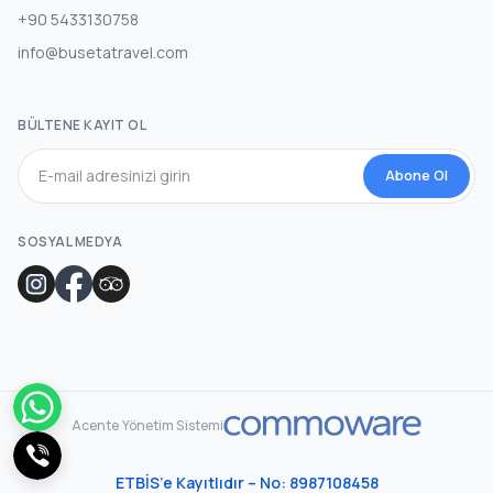
+90 5433130758
info@busetatravel.com
BÜLTENE KAYIT OL
Abone Ol
SOSYAL MEDYA
Acente Yönetim Sistemi
ETBİS’e Kayıtlıdır – No: 8987108458