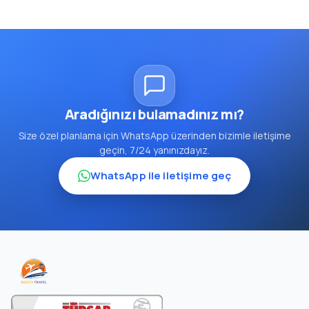
Aradığınızı bulamadınız mı?
Size özel planlama için WhatsApp üzerinden bizimle iletişime
geçin, 7/24 yanınızdayız.
WhatsApp ile iletişime geç