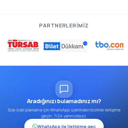
PARTNERLERIMIZ
Aradığınızı bulamadınız mı?
Size özel planlama için WhatsApp üzerinden bizimle iletişime
geçin, 7/24 yanınızdayız.
WhatsApp ile iletişime geç