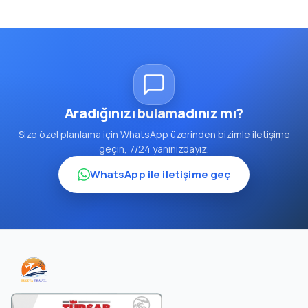
Aradığınızı bulamadınız mı?
Size özel planlama için WhatsApp üzerinden bizimle iletişime
geçin, 7/24 yanınızdayız.
WhatsApp ile iletişime geç