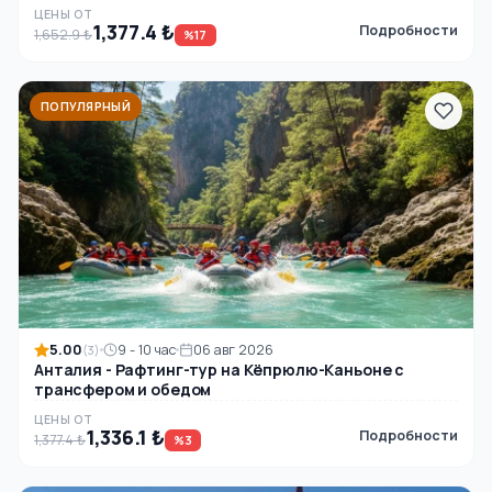
ЦЕНЫ ОТ
1,377.4 ₺
Подробности
1,652.9 ₺
%17
ПОПУЛЯРНЫЙ
5.00
9 - 10 час
06 авг 2026
(3)
Анталия - Рафтинг-тур на Кёпрюлю-Каньоне с
трансфером и обедом
ЦЕНЫ ОТ
1,336.1 ₺
Подробности
1,377.4 ₺
%3