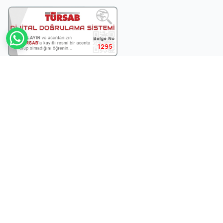
1295
BUSETA FLY TRAVEL - 1295
haşimişcan mah atatürk cad, akbaba
pasajı No:79, 07100 Muratpaşa/Antalya
КОРПОРАТИВНЫЙ
Главная
Туры
О нас
Политика конфиденциальности
Условия использования
Контакты