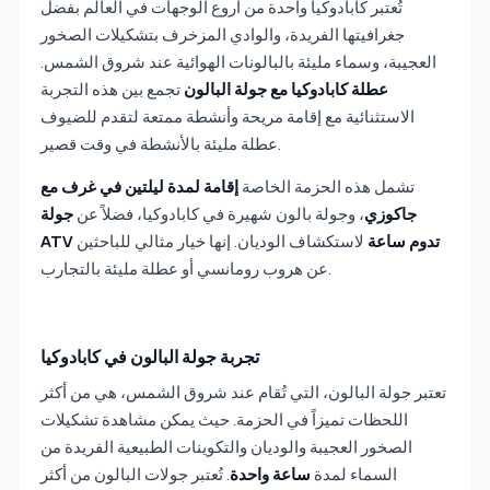
تُعتبر كابادوكيا واحدة من أروع الوجهات في العالم بفضل
جغرافيتها الفريدة، والوادي المزخرف بتشكيلات الصخور
العجيبة، وسماء مليئة بالبالونات الهوائية عند شروق الشمس.
عطلة كابادوكيا مع جولة البالون
تجمع بين هذه التجربة
الاستثنائية مع إقامة مريحة وأنشطة ممتعة لتقدم للضيوف
عطلة مليئة بالأنشطة في وقت قصير.
تشمل هذه الحزمة الخاصة
إقامة لمدة ليلتين في غرف مع
جاكوزي
، وجولة بالون شهيرة في كابادوكيا، فضلاً عن
جولة
ATV تدوم ساعة
لاستكشاف الوديان. إنها خيار مثالي للباحثين
عن هروب رومانسي أو عطلة مليئة بالتجارب.
تجربة جولة البالون في كابادوكيا
تعتبر جولة البالون، التي تُقام عند شروق الشمس، هي من أكثر
اللحظات تميزاً في الحزمة. حيث يمكن مشاهدة تشكيلات
الصخور العجيبة والوديان والتكوينات الطبيعية الفريدة من
السماء لمدة
ساعة واحدة
. تُعتبر جولات البالون من أكثر