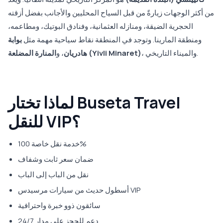
من أكثر الوجهات زيارةً من قبل السياح المحليين والأجانب بفضل أزقته
الحجرية الضيقة، ومنازله العثمانية، وفنادق البوتيك، ومطاعمه،
ومنطقة المارينا. وتوجد في المنطقة نقاط سياحية مهمة مثل
بوابة
، والميناء التاريخي.
المنارة المضلعة (Yivli Minaret)
هادريان
، و
لماذا تختار Buseta Travel
للنقل VIP؟
خدمة نقل خاصة 100%
ضمان سعر ثابت وشفاف
نقل من الباب إلى الباب
أسطول حديث من سيارات مرسيدس VIP
سائقون ذوو خبرة واحترافية
دعم للحجز على مدار 24/7