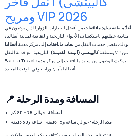
كالييتشي) | نقل فاخر
ومريح VIP 2026
تُعدّ منطقة سايد مانافغات
من أفضل الخيارات للزوار الذين يرغبون في
متابعة عطلتهم باستكشاف الأجواء التاريخية والثقافية لمدينة أنطاليا،
وذلك بفضل خدمات النقل من
سايد مانافغات
إلى مركز مدينة
أنطاليا
ومنطقة
كالييتشي (البلدة القديمة)
التاريخية. مع خدمة النقل VIP من
Buseta Travel يمكنك الوصول من سايد مانافغات إلى مركز مدينة
أنطاليا بأمان وراحة وفي الوقت المحدد.
📍 المسافة ومدة الرحلة
المسافة:
حوالي
75 – 80 كم
مدة الرحلة:
حوالي
ساعة و15 دقيقة – ساعة و30 دقيقة
قد تختلف مدة الرحلة بحسب كثافة حركة المرور، والازدحام