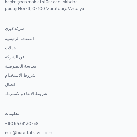
haşimişcan mah atatürk cad, akbaba
pasajı No:79, 07100 Muratpaşa/Antalya
شركة كبرى
الصفحة الرئيسية
جولات
عن الشركة
سياسة الخصوصية
شروط الاستخدام
اتصال
شروط الإلغاء والاسترداد
معلومات
+90 5433130758
info@busetatravel.com