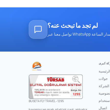
لم تجد ما تبحث عنه؟
ة كبرى
لرئيسية
جولات
الشركة
خصوصية
1295
ستخدام
BUSETA FLY TRAVEL - 1295
اتصال
haşimişcan mah atatürk cad, akbaba