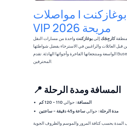
 بوغازكنت | مواصلات
VIP مريحة 2026
 منطقة
كارجِجَك
إلى
بوغازكنت
واحدة من مسارات النقل VIP التي تمتد من الساحل الشرقي لأنطاليا إلى واحدة من
من قبل العائلات والراغبين في الاسترخاء بفضل شواطئها
الواسعة ومنتجعاتها الفاخرة وأجوائها الهادئة. تقدم Buseta Travel رحلة آمنة ومريحة بفضل مركباتها الحديثة من فئة VIP وسائقيها
المحترفين.
📍 المسافة ومدة الرحلة
المسافة:
حوالي
110 – 120 كم
مدة الرحلة:
حوالي
ساعة و45 دقيقة – ساعتين