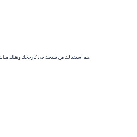
يتم استقبالك من فندقك في كارجِجَك ونقلك مباشرة إلى فندقك في بوغازكنت أو إلى العنوان الذي تحدده.