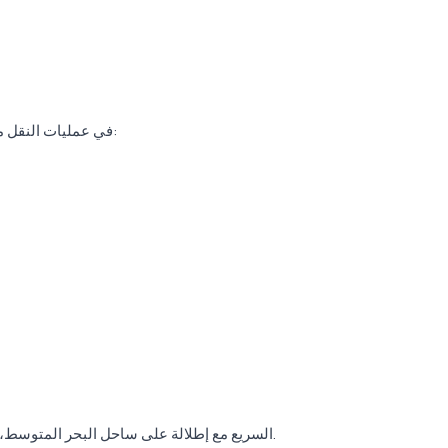
في عمليات النقل من كارجِجَك إلى بوغازكنت، يتم عادة اتباع المسار التالي:
تتم الرحلة عبر طريق D400 السريع مع إطلالة على ساحل البحر المتوسط، مما يوفر نقلًا مريحًا وممتعًا.