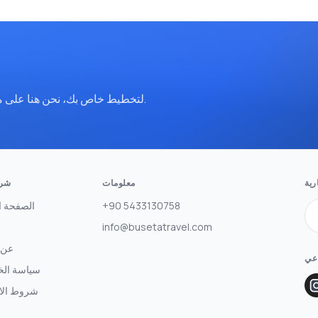
تواصل معنا عبر WhatsApp لتخطيط خاص بك، نحن هنا على مدار الساعة.
رية
معلومات
شرك
+90 5433130758
الصفحة ا
info@busetatravel.com
عن 
اعي
سياسة ال
شروط الا