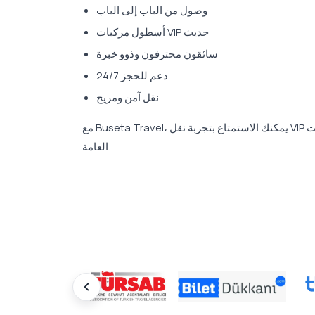
وصول من الباب إلى الباب
أسطول مركبات VIP حديث
سائقون محترفون وذوو خبرة
دعم للحجز 24/7
نقل آمن ومريح
مع Buseta Travel، يمكنك الاستمتاع بتجربة نقل VIP مخصصة بالكامل من كارجِجَك إلى بوغازكنت، دون الحاجة إلى عناء المواصلات
العامة.