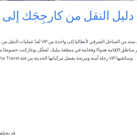
دليل النقل من كارجِجَك إلى
تُعدّ عمليات النقل من
ر مناطق الإقامة هدوءًا وفخامة في منطقة بيليك. تُفضَّل بوغازكنت خصوصًا 
قد تختلف المدة بحسب كثافة المرور والموسم والظروف الجوية.