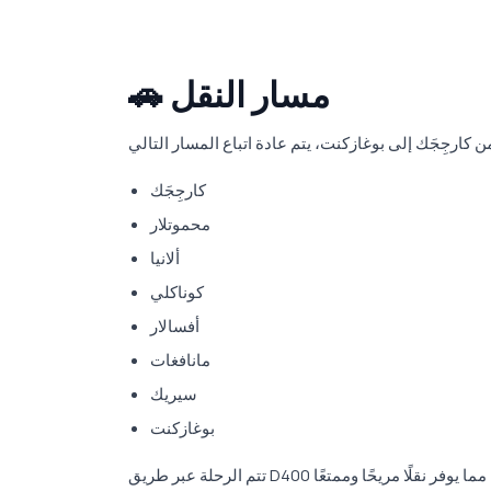
🚗 مسار النقل
كارجِجَك
محموتلار
ألانيا
كوناكلي
أفسالار
مانافغات
سيريك
بوغازكنت