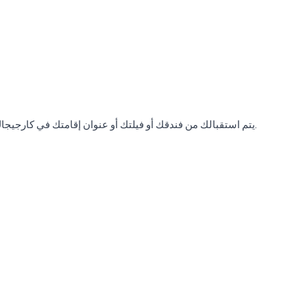
يتم استقبالك من فندقك أو فيلتك أو عنوان إقامتك في كارجيجاك ونقلك مباشرة إلى المطار ذي الصلة في مطار أنطاليا.