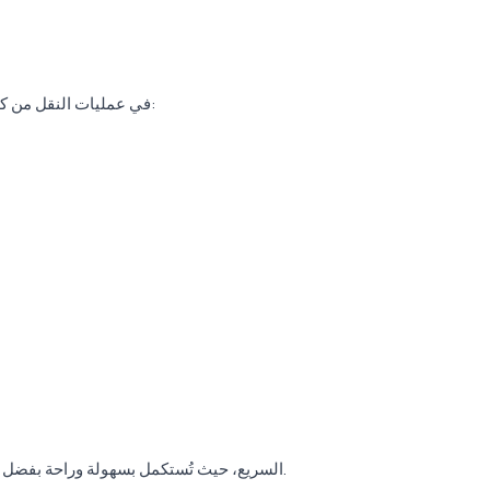
في عمليات النقل من كارجيجاك إلى مطار أنطاليا، يتم عادةً اتباع المسار التالي:
وتتم الرحلة عبر طريق D400 السريع، حيث تُستكمل بسهولة وراحة بفضل الطرق الحديثة والمقسمة.