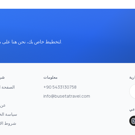
تواصل معنا عبر WhatsApp لتخطيط خاص بك، نحن هنا على مدار الساعة.
رية
معلومات
شرك
+90 5433130758
الصفحة ا
info@busetatravel.com
عن 
اعي
سياسة ال
شروط الا