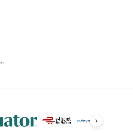
مع Buseta Travel، يمكنك تحويل رحلتك الطويلة من كارجيجاك إلى مطار أنطاليا إلى تجربة VIP مريحة، والوصول إلى رحلتك دون توتر.