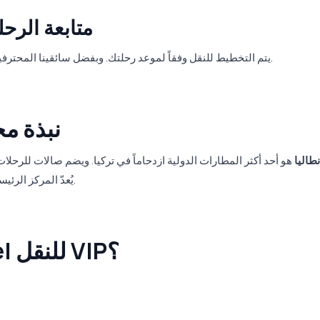
متابعة الرح
يتم التخطيط للنقل وفقاً لموعد رحلتك. وبفضل سائقينا المحترفين، نضمن وصولك إلى المطار بأمان وفي الوقت المحدد.
✈️ نبذة
طاليا
هو أحد أكثر المطارات الدولية ازدحاماً في تركيا. ويضم صالات للرحلات 
يُعدّ المركز الرئيسي للوصول إلى أنطاليا والمناطق السياحية المحيطة بها.
لماذا تختار Buseta Travel للنقل VIP؟