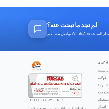
لم تجد ما تبحث عنه؟
ة كبرى
لرئيسية
جولات
الشركة
خصوصية
1295
ستخدام
BUSETA FLY TRAVEL - 1295
اتصال
haşimişcan mah atatürk cad, akbaba