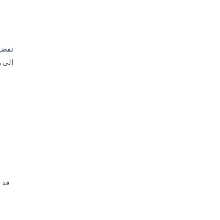
د
إلى ر