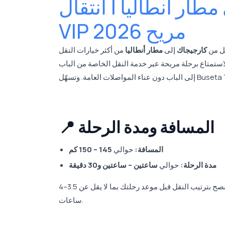
طار أنطاليا | انتقال
VIP مريح 2026
قل من
كارجيجاك
إلى
مطار أنطاليا
من أكثر خيارات النقل VIP تفضيلاً، حيث تضمن للنزلاء المقيمين في شرق ألانيا الوصول
استمتاع برحلة مريحة عبر خدمة النقل الخاصة من الباب
📍 المسافة ومدة الرحلة
المسافة:
حوالي
145 – 150 كم
مدة الرحلة:
حوالي
ساعتين – ساعتين و30 دقيقة
قد تختلف مدة الرحلة بحسب كثافة المرور، والظروف الجوية، وفترة الموسم. يُنصح بترتيب النقل قبل موعد رحلتك بما لا يقل عن 3.5–4
ساعات.