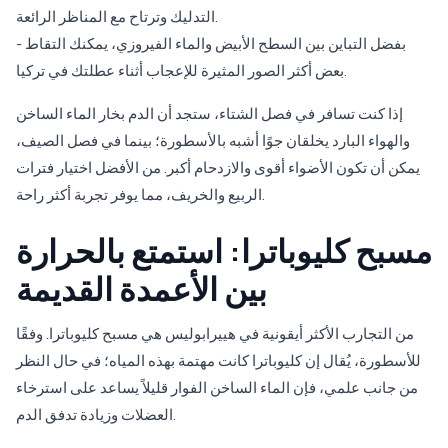
التدليك وترتاح مع المناظر الرائعة.
- بفضل التباين بين السطح الأبيض والماء الفيروزي، يمكنك التقاط
بعض أكثر الصور المثيرة للإعجاب أثناء عطلتك في تركيا.
إذا كنت تسافر في فصل الشتاء، ستجد أن الدم بخار الماء الساخن
والهواء البارد يخلقان جوًا أشبه بالأسطورة؛ بينما في فصل الصيف،
يمكن أن تكون الأضواء أقوى والازدحام أكبر. من الأفضل اختيار فترات
الربيع والخريف، مما يوفر تجربة أكثر راحة.
مسبح كليوباترا: استمتع بالحرارة
بين الأعمدة القديمة
من التجارب الأكثر أيقونية في هييرابوليس هي مسبح كليوباترا. وفقًا
للأسطورة، يُقال إن كليوباترا كانت مهتمة بهذه المياه؛ في حال النظر
من جانب علمي، فإن الماء الساخن الفوار قليلاً يساعد على استرخاء
العضلات وزيادة تدفق الدم.