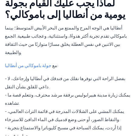
لماذا يجب عليك القيام بجولة
يومية من أنطاليا إلى باموكالي؟
أنطاليا هي الوجه المرح والممتع من البحر الأبيض المتوسط؛ بينما
باموكالي تقدم تجربة أكثر هدوءًا، واستثنائية، وعجائب طبيعية. الجمع
بين الاثنين في نفس العطلة يخلق مسارًا متوازنًا من حيث الثقافة
والطبيعة.
:
مع
جولة باموكالي من أنطاليا
- بفضل الراحة التي توفرها نقلك من فندقك في أنطاليا وإرجاعك، لا
داعي للقلق بشأن النقل.
- يمكنك زيارة مدينة هييرابوليس برفقة مرشد محترف، وتتعلم قصة ما
تشاهده.
- يمكنك المشي على الشلالات المدرجة في قائمة التراث العالمي،
والتقاط الصور، أو حتى وضع قدميك في الماء الدافئ للاسترخاء.
- إذا أردت، يمكنك السباحة في مسبح كليوباترا والاستمتاع بتجربة
حرارية فريدة.