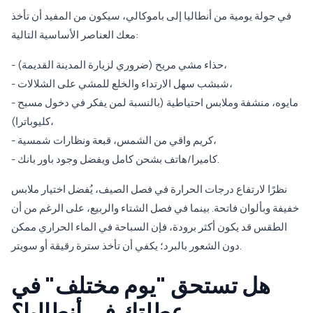
في جولة يومية من أنطاليا إلى باموكالي، سيكون من المفيد أن تأخذ
معك العناصر الأساسية التالية:
- حذاء مشي مريح (ضروري لزيارة المدينة القديمة)،
- شبشب سهل الارتداء والخلع للمشي على الشلالات،
- مايوه، منشفة وملابس احتياطية (بالنسبة لمن يفكر في دخول مسبح
كليوباترا)،
- كريم واقي من الشمس، قبعة ونظارات شمسية،
- كاميرا/هاتف بشحن كامل ويفضل وجود باور بانك.
نظرًا لارتفاع درجات الحرارة في فصل الصيف، يُفضل اختيار ملابس
خفيفة وبألوان فاتحة. بينما في فصل الشتاء والربيع، على الرغم من أن
الطقس قد يكون أكثر برودة، فإن السباحة في الماء الحراري ممكن
دون الشعور بالبرد؛ يكفي أن تأخذ سترة رقيقة أو سويتر.
هل تستحق "يوم مختلف" في
عطلتك في أنطاليا؟