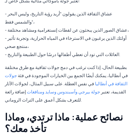
تعتبر جولة باموكالي مثالية بشكل خاص لـ:
- عشاق الثقافة الذين يقولون "أريد رؤية التاريخ، وليس البحر
والشمس فقط"،
- عشاق الصور الذين يبحثون عن لقطات إنستغرامية ومشاهد مختلفة،
- أولئك الذين يرغبون في الاسترخاء في المياه الحرارية، وتجربة تأثير
منتجع صحي،
- العائلات التي تود أن تعطي أطفالها درسًا حول الطبيعة والتاريخ.
بطبيعة الحال، إذا كنت ترغب في دمج جولات ثقافية مع طرق مختلفة
في أنطاليا، يمكنك أيضًا الجمع بين الخيارات الموجودة في فئة
جولات
الثقافة في أنطاليا
في نفس العطلة. على سبيل المثال، لجولات الآثار
القديمة، تعتبر
جولة بيرجي وآسبندوس وسايد ومنافغات
إضافة رائعة
للتعرف بشكل أعمق على التراث الروماني.
نصائح عملية: ماذا ترتدي، وماذا
تأخذ معك؟