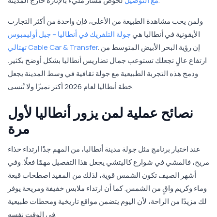
لخوض مسار مليء بالإثارة خارج المدينة.
مع التوصيل
ولمن يحب مشاهدة الطبيعة من الأعلى، فإن واحدة من أكثر التجارب
الأيقونية في أنطاليا هي
جولة التلفريك في أنطاليا – جبل أوليمبوس
. إن رؤية البحر الأبيض المتوسط من
تهتالي Cable Car & Transfer
ارتفاع عالٍ تجعلك تستوعب جمال تضاريس أنطاليا بشكل أوضح بكثير.
ودمج هذه التجربة الطبيعية مع جولة ثقافية في وسط المدينة يجعل
خطة أنطاليا لعام 2026 أكثر تميزًا ولا تُنسى.
نصائح عملية لمن يزور أنطاليا لأول
مرة
عند اختيار برنامج مثل جولة مدينة أنطاليا، من المهم جدًا ارتداء حذاء
مريح، فالمشي في شوارع كاليتشي يجعل هذا التفصيل مهمًا فعلًا. وفي
أشهر الصيف تكون الشمس قوية، لذلك من المفيد اصطحاب قبعة
وماء وكريم واقٍ من الشمس. كما أن ارتداء ملابس خفيفة ومريحة يوفر
لك مزيدًا من الراحة، لأن اليوم يتضمن مواقع تاريخية ومحطات طبيعية
في الوقت نفسه.