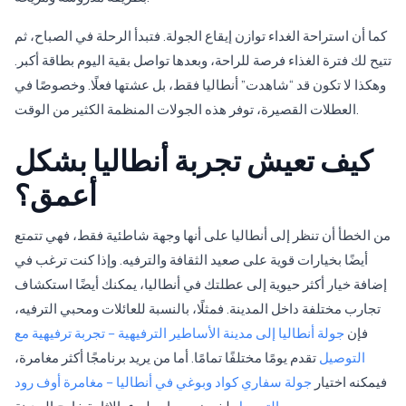
كما أن استراحة الغداء توازن إيقاع الجولة. فتبدأ الرحلة في الصباح، ثم
تتيح لك فترة الغذاء فرصة للراحة، وبعدها تواصل بقية اليوم بطاقة أكبر.
وهكذا لا تكون قد “شاهدت” أنطاليا فقط، بل عشتها فعلًا. وخصوصًا في
العطلات القصيرة، توفر هذه الجولات المنظمة الكثير من الوقت.
كيف تعيش تجربة أنطاليا بشكل
أعمق؟
من الخطأ أن تنظر إلى أنطاليا على أنها وجهة شاطئية فقط، فهي تتمتع
أيضًا بخيارات قوية على صعيد الثقافة والترفيه. وإذا كنت ترغب في
إضافة خيار أكثر حيوية إلى عطلتك في أنطاليا، يمكنك أيضًا استكشاف
تجارب مختلفة داخل المدينة. فمثلًا، بالنسبة للعائلات ومحبي الترفيه،
فإن
جولة أنطاليا إلى مدينة الأساطير الترفيهية – تجربة ترفيهية مع
التوصيل
تقدم يومًا مختلفًا تمامًا. أما من يريد برنامجًا أكثر مغامرة،
فيمكنه اختيار
جولة سفاري كواد وبوغي في أنطاليا – مغامرة أوف رود