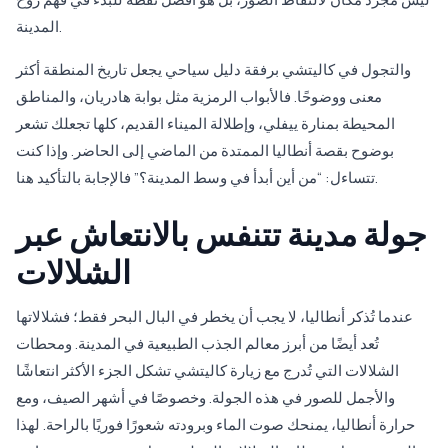
المدينة.
والتجول في كاليتشي برفقة دليل سياحي يجعل تاريخ المنطقة أكثر
معنى ووضوحًا. فالأبواب الرمزية مثل بوابة هادريان، والمناطق
المحيطة بمنارة ييفلي، وإطلالة الميناء القديم، كلها تجعلك تشعر
بوضوح بقصة أنطاليا الممتدة من الماضي إلى الحاضر. وإذا كنت
تتساءل: “من أين أبدأ في وسط المدينة؟” فالإجابة بالتأكيد هنا.
جولة مدينة تتنفس بالانتعاش عبر
الشلالات
عندما تُذكر أنطاليا، لا يجب أن يخطر في البال البحر فقط؛ فشلالاتها
تُعد أيضًا من أبرز معالم الجذب الطبيعية في المدينة. ومحطات
الشلالات التي تُدرج مع زيارة كاليتشي تشكل الجزء الأكثر انتعاشًا
والأجمل للصور في هذه الجولة. وخصوصًا في أشهر الصيف، ومع
حرارة أنطاليا، يمنحك صوت الماء وبرودته شعورًا فوريًا بالراحة. لهذا