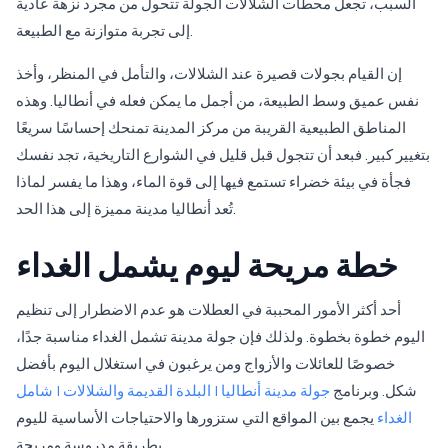
السبب، تجعل محطات الشلالات الجولة تتحول من مجرد نزهة عادية
إلى تجربة متوازنة مع الطبيعة.
إن القيام بجولات قصيرة عند الشلالات، والتأمل في المنظر، وأخذ
نفس عميق وسط الطبيعة، من أجمل ما يمكن فعله في أنطاليا. وهذه
المناطق الطبيعية القريبة من مركز المدينة تمنحك إحساسًا سريعًا
بتغيير كبير. فبعد أن تتجول قبل قليل في الشوارع التاريخية، تجد نفسك
فجأة في بيئة خضراء تستمع فيها إلى قوة الماء، وهذا ما يفسر لماذا
تُعد أنطاليا مدينة مميزة إلى هذا الحد.
خطة مريحة ليوم يشمل الغداء
أحد أكثر الأمور المحببة في العطلات هو عدم الاضطرار إلى تنظيم
اليوم خطوة بخطوة. ولذلك فإن جولة مدينة تشمل الغداء مناسبة جدًا،
خصوصًا للعائلات والأزواج ومن يرغبون في استغلال اليوم بأفضل
شكل. وبرنامج
جولة مدينة أنطاليا | البلدة القديمة والشلالات | شامل
الغداء
يجمع بين المواقع التي ستزورها والاحتياجات الأساسية لليوم
بطريقة مدروسة ومريحة.