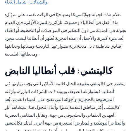
.
والشلالات | شامل الغداء
تقدّم هذه الجولة جوابًا مريحًا وسياحيًا في الوقت نفسه على سؤال:
ماذا أفعل في أنطاليا؟ وخصوصًا للزائرين للمرة الأولى، فإن القيام
بجولة في المدينة من دون التفكير في المواصلات أو التخطيط أو الغداء
يُعد ميزة كبيرة. والأجمل أن هذه التجربة تُظهر أن أنطاليا ليست مجرد
“فنادق شاطئية”، بل مدينة ثرية بشوارعها التاريخية ومينائها وحدائقها
ومحطاتها الطبيعية.
كاليتشي: قلب أنطاليا النابض
يتصدر حي كاليتشي بطبيعة الحال قائمة الأماكن التي يجب زيارتها في
أنطاليا. فبشوارعه الضيقة، وبيوته ذات الشرفات البارزة، وأزقته
المرصوفة بالحجارة، وأجوائه التي تفتح على الميناء القديم، يُعد
كاليتشي أكثر مناطق المدينة تميزًا. وأثناء التجول هنا، ستشاهد آثار
العهدين العثماني والسلجوقي من جهة، وتقابل المقاهي العصرية
والمتاجر البوتيكية والمعارض الصغيرة من جهة أخرى. لذلك فكاليتشي
ليس مجرد مكان لالتقاط الصور، بل هو أفضل نقطة للبدء في فهم روح