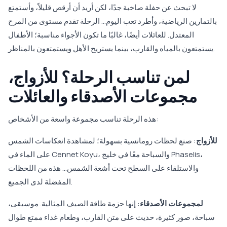
لا تبحث عن حفلة صاخبة جدًا، لكن أريد أن أرقص قليلاً، وأستمتع
بالتمارين الرياضية، وأطرد تعب اليوم... الرحلة تقدم مستوى من المرح
المعتدل. للعائلات أيضًا، غالبًا ما تكون الأجواء مناسبة؛ الأطفال
يستمتعون بالمياه والقارب، بينما يستريح الأهل ويستمتعون بالمناظر.
لمن تناسب الرحلة؟ للأزواج،
مجموعات الأصدقاء والعائلات
هذه الرحلة تناسب مجموعة واسعة من الأشخاص:
للأزواج
: صنع لحظات رومانسية بسهولة؛ لمشاهدة انعكاسات الشمس
على الماء في Cennet Koyu، والسباحة معًا في خليج Phaselis،
والاستلقاء على السطح تحت أشعة الشمس... هذه من اللحظات
المفضلة لدى الجميع.
لمجموعات الأصدقاء
: إنها حزمة طاقة الصيف المثالية. موسيقى،
سباحة، صور كثيرة، حديث على متن القارب، وطعام غداء ممتع طوال