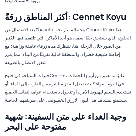
برؤية الأسماك أيضًا.
أكثر المناطق زرقةً: Cennet Koyu
بعد الانفصال عن Phaselis، يتجه المسار نحو Cennet Koyu. هذا
الخليج، الذي يستحق حقًا اسمه، هو أحد الأماكن التي تلتقط فيها الكثير
من الصور خلال الرحلة. هنا، تنتظرك مياه زرقاء غامقة وزاهية؛ مع
إحاطة طبيعية خضراء، والمنطقة خالية تقريبًا من البناء، مما يعزز
شعور الاتصال بالطبيعة.
فترات السباحة في خليج Cennet، غالبًا ما تعتبر من أروع اللحظات
في اليوم. سواء كنت تفضل القفز مباشرة من القارب إلى الماء، أو
تستخدم السلم للهبوط الآمن، أو تتجول باستخدام عوامة إنقاذ... الجميع
يستمتع بمشاهد هذا اللون الأزرق الخصوصي على طريقتهم الخاصة.
وجبة الغداء على متن السفينة: شهية
مفتوحة على البحر