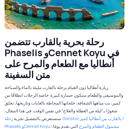
رحلة بحرية بالقارب تتضمن
Phaselis وCennet Koyu في
أنطاليا مع الطعام والمرح على
متن السفينة
زيارة أنطاليا دون القيام برحلة بالقارب مليئة بالماء والسباحة
والموسيقى والطعام ستكون خسارة كبيرة. خاصة الرحلات انطلاقًا من
كمير، بت مياهها الشفافة، خلجانها المحاطة بالغابات وتاريخها، تخلق
شعورًا بـ"ليلة من العطلة والعلاج" في نفس الوقت. في هذا المقال،
سنستعرض بالتفصيل تجربة
رحلة Gonstor بالقارب من أنطاليا كمير |
Phaselis وCennet Koyu | مشمول الطعام والمرح
التي تقدم يومًا