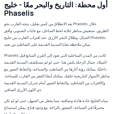
أول محطة: التاريخ والبحر معًا - خليج
Phaselis
بعد الانطلاق من كمير بقليل، يتجه القارب نحو Phaselis. خلال
الطريق، ستعيش مناظر خلابة لخط الساحل، مع غابات الصنوبر، وأفق
الجبال، وظلال البحر الأزرق. عند اقتراب القارب من خليج Phaselis،
يمكن ملاحظة بقايا المدينة القديمة على الشاطئ من بعيد.
Phaselis كانت من المدن الساحلية التي تعود إلى القرن السابع قبل
الميلاد. جمال الرحلة يكمن هنا: حتى لو لم تستكشف المدينة القديمة
داخليًا، يمكنك رؤية آثارها من الشاطئ، والسباحة، والتقاط الصور مع
مناظر الأسوار التاريخية خلفك. يمكنك أيضًا القفز من القارب للسباحة،
والاقتراب من الشاطئ، والتقاط الصور أمام جدران المدينة القديمة
ذي اللون الأزرق الصافي.
مياه الخليج عادة هادئة وصافية، مما يجعل من السهل، حتى لو لم تكن
محترفًا في السباحة، الشعور بالراحة. مع وجود قناع، يمكن استمتاع