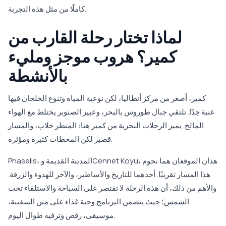
كاملًا من مثل هذه التجربة.
لماذا تختار رحلة القارب من
كمير؟ هروب موجز ومليء
بالأنشطة
كمير، أصغر من مركز أنطاليا، لكن نوعية المياه وتنوع الخلجان فيها
غنية جدًا. تلتقي جبال طوروس بالبحر، وعبير الصنوبر يختلط مع الهواء
المالح. يميز الرحلات البحرية من كمير هنا: المنظر خلاب، والمسار
قصير لكن المحطات كثيرة ومؤثرة.
Phaselis، المدينة القديمة وCennet Koyu، هذان الموقعان هما نجوم
هذا المسار تقريبًا. أحدهما للتاريخ والأساطير، والآخر للهدوء والزرقة.
والأهم من ذلك، أن هذه الرحلة لا تقتصر على السباحة والاستلقاء تحت
الشمس؛ حيث يتضمن البرنامج وجبة غداء على متن السفينة،
موسيقى، رقص وترفيه طوال اليوم.