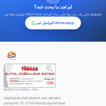
لم تجد ما تبحث عنه؟
تواصل معنا عبر WhatsApp لتخطيط خاص بك، نحن هنا على مدار الساعة.
التواصل عبر WhatsApp
1295
BUSETA FLY TRAVEL - 1295
haşimişcan mah atatürk cad, akbaba
pasajı No:79, 07100 Muratpaşa/Antalya