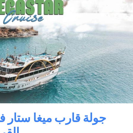
جولة قارب ميغا ستار في
القر