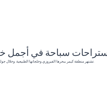
ستراحات سباحة في أجمل خل
تشتهر منطقة كيمر ببحرها الفيروزي وخلجانها الطبيعية. وخلال جولة قارب ميغا ستار يتم التوقف في نقاط مختلفة للسباحة.