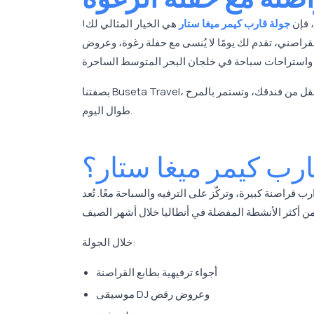
، فإن
جولة قارب كيمر ميغا ستار
هي الخيار المثالي لك!
راصني، تقدم لك يومًا لا يُنسى مع حفلة رغوة، وعروض DJ،
لنقل من فندقك، وتستمر بالمرح
طوال اليوم.
ارب كيمر ميغا ستار؟
 قراصنة كبيرة، وتركّز على الترفيه والسباحة معًا. تُعد
خلال الجولة:
أجواء ترفيهية بطابع القراصنة
موسيقى DJ وعروض رقص