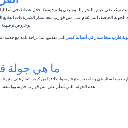
كنت ترغب في عيش البحر والموسيقى والترفيه معًا خلال عطلتك في أنطاليا
 الجولة الخاصة، التي تُقام على متن قوارب ميغا ستار الكبيرة ذات الطابع الق
وعروض ترفيهية، واستراحات سباحة في خلجان البحر المتوسط الساحرة.
لة قارب ميغا ستار في أنطاليا كيمر
التي نقدمها تبدأ براحة تامة مع خدمة ا
ما هي جولة ق
رب ميغا ستار هي رحلة بحرية ترفيهية وانطلاقها من كيمر، تُقام على متن قوارب
هذه الجولة، التي تُنظَّم على متن قوارب حديثة وواسعة، من أكثر الأنشطة المفضلة في أنطاليا خلال أشهر الصيف.