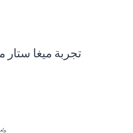
تجربة ميغا ستار 
وتُعد وجبة الغداء، مع إطلالة البحر، من أجمل لحظات الجولة.