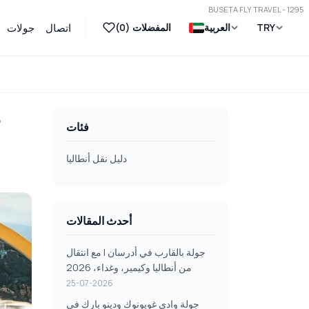
BUSETA FLY TRAVEL - 1295
TRY
العربية
المفضلات (
0
)
اتصال
جولات
ج
فئات
دليل نقل أنطاليا
أحدث المقالات
جولة بالقارب في أدرسان | مع انتقال
من أنطاليا وكيمير، وغداء، 2026
25-07-2026
جولة وادي غويونوك ودينو بارك في