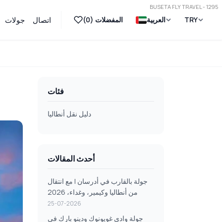
BUSETA FLY TRAVEL - 1295
TRY
العربية
المفضلات (
0
)
اتصال
جولات
فئات
دليل نقل أنطاليا
أحدث المقالات
جولة بالقارب في أدرسان | مع انتقال
من أنطاليا وكيمير، وغداء، 2026
25-07-2026
جولة وادي غويونوك ودينو بارك في