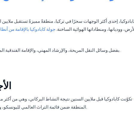
كابادوكيا، إحدى أكثر الوجهات سحرًا في تركيا، منطقةً مميزةً تستقبل ملايين 
رض، ووديانها، ومنطاداتها الهوائية الساخنة.
جولة كابادوكيا بالإقامة من أنطال
بفضل وسائل النقل المريحة، والإرشاد المهني، والإقامة الفندقية المشمولة، يمكنك استكشاف أهم نقاط كابادوكيا بكل راحة.
الأ
تكوّنت كابادوكيا قبل ملايين السنين نتيجة النشاط البركاني، وهي من أكثر منا
المنطقة ضمن قائمة التراث العالمي لليونسكو، وتمنح زوارها جمالًا مختلفًا في كل فصل من فصول السنة.