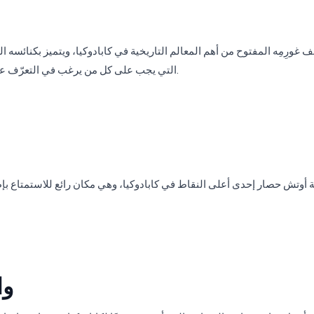
ف غورِمِه المفتوح من أهم المعالم التاريخية في كابادوكيا، ويتميز بكنائسه
التي يجب على كل من يرغب في التعرّف عن قرب على التاريخ الديني والثقافي للمنطقة أن يزورها.
عة أوتش حصار إحدى أعلى النقاط في كابادوكيا، وهي مكان رائع للاستمتاع ب
وا