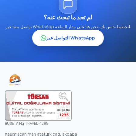
لم تجد ما تبحث عنه؟
تواصل معنا عبر WhatsApp لتخطيط خاص بك، نحن هنا على مدار الساعة.
التواصل عبر WhatsApp
1295
BUSETA FLY TRAVEL - 1295
haşimişcan mah atatürk cad, akbaba