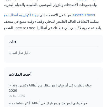
ولمجموعات الأصدقاء، وللزوار المهتمين بالطبيعة والحياة البحرية.
جولة أكواريوم أنطاليا مع Buseta Travel
من خلال الانضمام إلى
يمكنك اكتشاف العالم الغامض للبحار، وقضاء وقت ممتع في متحف
الشمع Face to Face، وإضافة تجربة لا تُنسى إلى عطلتك في أنطاليا.
فئات
دليل نقل أنطاليا
أحدث المقالات
جولة بالقارب في أدرسان | مع انتقال من أنطاليا وكيمير، وغداء،
2026
25-07-2026
جولة وادي غويونوك ودينو بارك في أنطاليا | أكثر نشاط ممتع