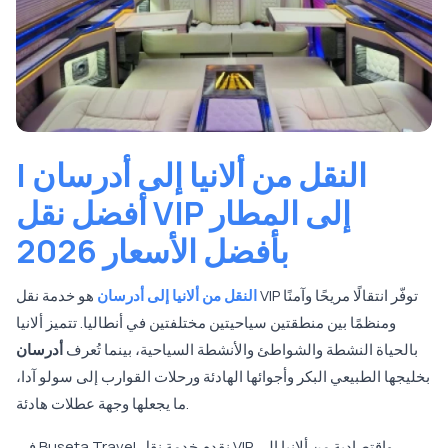
النقل من ألانيا إلى أدرسان |
أفضل نقل VIP إلى المطار
بأفضل الأسعار 2026
النقل من ألانيا إلى أدرسان
هو خدمة نقل VIP توفّر انتقالًا مريحًا وآمنًا
ومنظمًا بين منطقتين سياحيتين مختلفتين في أنطاليا. تتميز ألانيا
بالحياة النشطة والشواطئ والأنشطة السياحية، بينما تُعرف
أدرسان
بخليجها الطبيعي البكر وأجوائها الهادئة ورحلات القوارب إلى سولو آدا،
ما يجعلها وجهة عطلات هادئة.
في Buseta Travel نقدم خدمة نقل VIP واقتصادية من ألانيا إلى