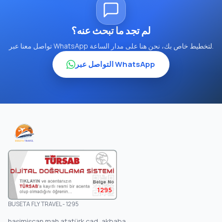
لم تجد ما تبحث عنه؟
تواصل معنا عبر WhatsApp لتخطيط خاص بك، نحن هنا على مدار الساعة.
التواصل عبر WhatsApp
1295
BUSETA FLY TRAVEL - 1295
haşimişcan mah atatürk cad, akbaba