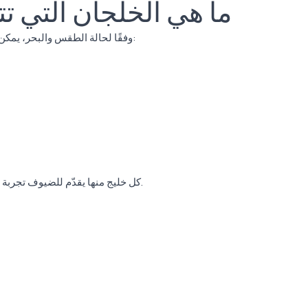
ما هي الخلجان التي تت
وفقًا لحالة الطقس والبحر، يمكن التوقف للسباحة في الخلجان التالية خلال جولة القارب:
كل خليج منها يقدّم للضيوف تجربة سباحة فريدة بفضل لون البحر الفيروزي وجمال الطبيعة.