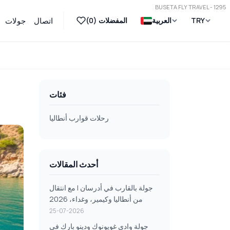
BUSETA FLY TRAVEL - 1295
TRY
العربية
المفضلات (
0
)
اتصال
جولات
فئات
رحلات قوارب أنطاليا
أحدث المقالات
جولة بالقارب في أدرسان | مع انتقال
من أنطاليا وكيمير، وغداء، 2026
25-07-2026
جولة وادي غويونوك ودينو بارك في