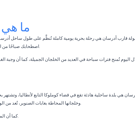
ما هي 
لة قارب أدرسان هي رحلة بحرية يومية كاملة تُنظَّم على طول ساحل أدرسان،
اصطحابك صباحًا من الفندق، تصل إلى ميناء أدرسان حيث تبدأ رحلتك بالقارب.
رسان هي بلدة ساحلية هادئة تقع في قضاء كوملوكا التابع لأنطاليا، وتشتهر
وخلجانها المحاطة بغابات الصنوبر، تُعد من الوجهات المفضلة لمحبي الطبيعة وعشاق جولات القوارب.
كما أن المنطقة معروفة أيضًا بأنها أحد مواطن سلاحف كاريتا كاريتا.