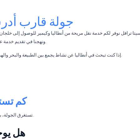
جولة قارب أدرس
تا ترافل نوفر لكم خدمة نقل مريحة من أنطاليا وكيمير للوصول إلى خلجان أ
ونهجنا في تقديم خدمة عالية الجودة، يمكنك تكوين ذكريات لا تُنسى خلال عطلتك.
هي من أفضل الخيارات لك.
إذا كنت تبحث في أنطاليا عن نشاط يجمع بين الطبيعة والبحر واله
كم تست
تستغرق الجولة، بما في ذلك التنقلات، حوالي 8-10 ساعات في المتوسط.
هل يوج