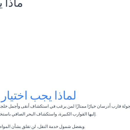
ماذا 
لماذا يجب اختيار
 جولة قارب أدرسان خيارًا ممتازًا لمن يرغب في استكشاف أنقى وأجمل خلجان
إليها القوارب الكبيرة، واستكشاف البحر الصافي باستخدام السنوركل، وقضاء يوم هادئ بعيدًا عن صخب المدينة.
وبفضل شمول خدمة النقل، لن تقلق بشأن المواصلات وستتمكن من التركيز فقط على الاستمتاع بعطلتك.