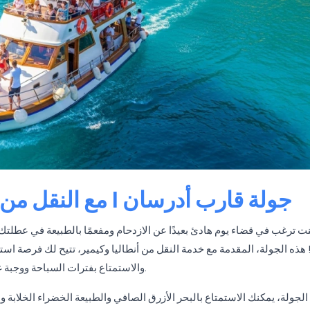
جولة قارب أدرسان | مع النقل من أ
نت ترغب في قضاء يوم هادئ بعيدًا عن الازدحام ومفعمًا بالطبيعة في عطلتك
هذه الجولة، المقدمة مع خدمة النقل من أنطاليا وكيمير، تتيح لك فرصة ا
والاستمتاع بفترات السباحة ووجبة غداء لذيذة تُقدَّم على متن القارب، لتعيش تجربة لا تُنسى.
الجولة، يمكنك الاستمتاع بالبحر الأزرق الصافي والطبيعة الخضراء الخلابة