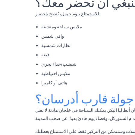
ينبغي أن تحضر معك؟
للاستمتاع بيوم جميل، يُنصح بإحضار:
ملابس سباحة ومنشفة
واقي شمس
نظارات شمسية
قبعة
شبشب/حذاء بحري
ملابس احتياطية
هاتف أو كاميرا
 جولة قارب أدرسان؟
 أنطاليا البكر. يمكنك السباحة في خلجان هادئة لا تصل