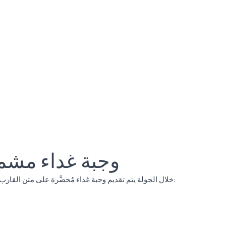
وجبة غداء مشم
خلال الجولة يتم تقديم وجبة غداء مُحضَّرة على متن القارب. وقد يختلف المنيو حسب الموسم، لكنه يتكون عادةً من: