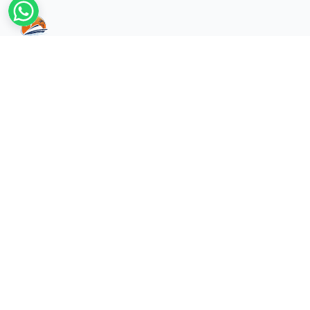
1295
BUSETA FLY TRAVEL - 1295
haşimişcan mah atatürk cad, akbaba
pasajı No:79, 07100 Muratpaşa/Antalya
机构的
主页
游览
关于我们
隐私政策