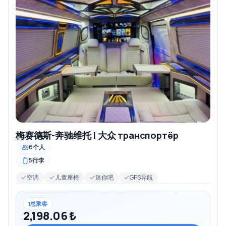
梅赛德斯-奔驰维托 | 大众 транспортёр
6个人
5行李
空调
儿童座椅
迷你吧
GPS导航
1总乘客
2,198.06 ₺