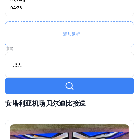
04:38
添加返程
嘉宾
1 成人
安塔利亚机场贝尔迪比接送