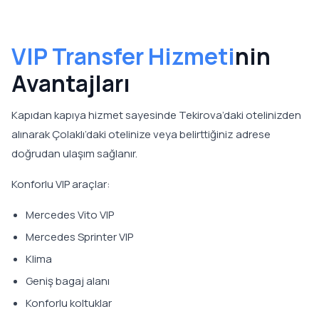
VIP Transfer Hizmeti
nin
Avantajları
Kapıdan kapıya hizmet sayesinde Tekirova’daki otelinizden
alınarak Çolaklı’daki otelinize veya belirttiğiniz adrese
doğrudan ulaşım sağlanır.
Konforlu VIP araçlar:
Mercedes Vito VIP
Mercedes Sprinter VIP
Klima
Geniş bagaj alanı
Konforlu koltuklar