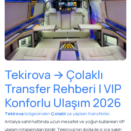
Tekirova → Çolaklı
Transfer Rehberi | VIP
Konforlu Ulaşım 2026
Tekirova
bölgesinden
Çolaklı
’ya yapılan transferler
,
Antalya sahil hattında uzun mesafeli ve yoğun kullanılan VIP
ulaşım rotalarından biridir. Tekirova’nın doğa ile iç içe sakin