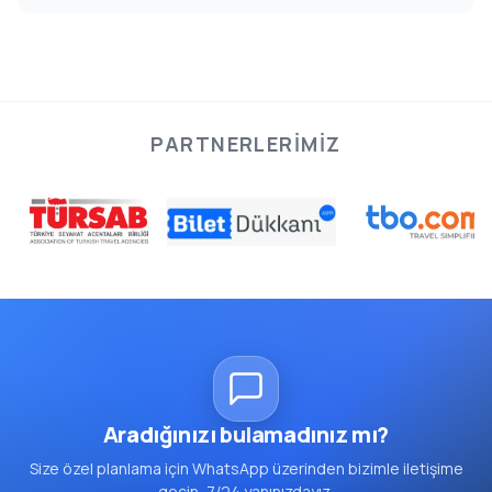
PARTNERLERIMIZ
Aradığınızı bulamadınız mı?
Size özel planlama için WhatsApp üzerinden bizimle iletişime
geçin, 7/24 yanınızdayız.