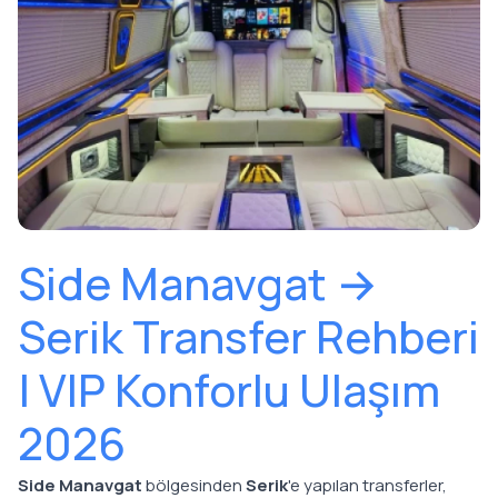
Side Manavgat →
Serik Transfer Rehberi
| VIP Konforlu Ulaşım
2026
Side Manavgat
bölgesinden
Serik
'e yapılan transferler,