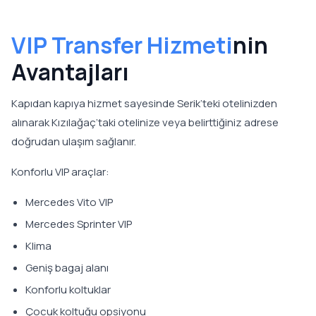
VIP Transfer Hizmeti
nin
Avantajları
Kapıdan kapıya hizmet sayesinde Serik’teki otelinizden
alınarak Kızılağaç’taki otelinize veya belirttiğiniz adrese
doğrudan ulaşım sağlanır.
Konforlu VIP araçlar:
Mercedes Vito VIP
Mercedes Sprinter VIP
Klima
Geniş bagaj alanı
Konforlu koltuklar
Çocuk koltuğu opsiyonu