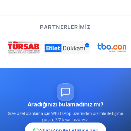
PARTNERLERIMIZ
Aradığınızı bulamadınız mı?
Size özel planlama için WhatsApp üzerinden bizimle iletişime
geçin, 7/24 yanınızdayız.
WhatsApp ile iletişime geç