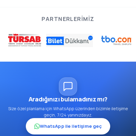
PARTNERLERIMIZ
Aradığınızı bulamadınız mı?
Size özel planlama için WhatsApp üzerinden bizimle iletişime
geçin, 7/24 yanınızdayız.
WhatsApp ile iletişime geç