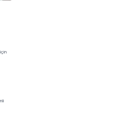
için
mli