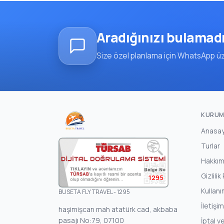
Aradığınızı bulamad
Size özel planlama için WhatsApp üze
KURUM
Anasa
Turlar
Hakkım
Gizlilik
1295
Kullanı
BUSETA FLY TRAVEL - 1295
İletişim
haşimişcan mah atatürk cad, akbaba
pasajı No:79, 07100
İptal v