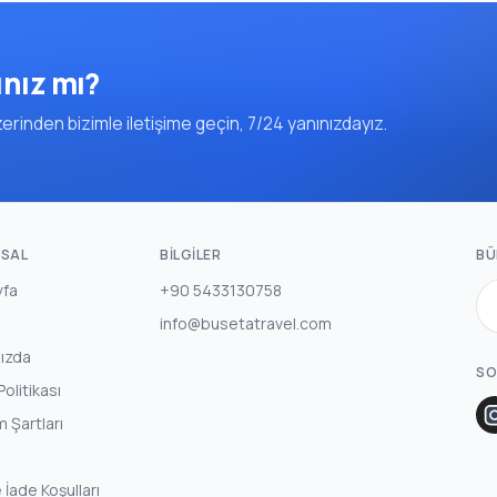
ınız mı?
rinden bizimle iletişime geçin, 7/24 yanınızdayız.
SAL
BILGILER
BÜ
yfa
+90 5433130758
info@busetatravel.com
ızda
SO
 Politikası
m Şartları
e İade Koşulları