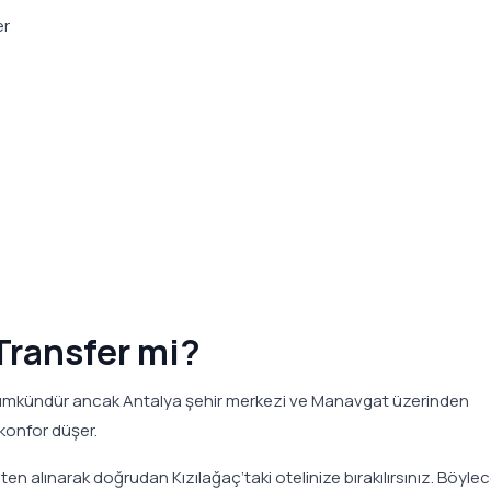
er
Transfer mi?
 mümkündür ancak Antalya şehir merkezi ve Manavgat üzerinden
 konfor düşer.
n alınarak doğrudan Kızılağaç’taki otelinize bırakılırsınız. Böyle