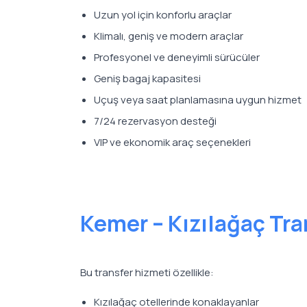
Uzun yol için konforlu araçlar
Klimalı, geniş ve modern araçlar
Profesyonel ve deneyimli sürücüler
Geniş bagaj kapasitesi
Uçuş veya saat planlamasına uygun hizmet
7/24 rezervasyon desteği
VIP ve ekonomik araç seçenekleri
Kemer – Kızılağaç Tra
Bu transfer hizmeti özellikle:
Kızılağaç otellerinde konaklayanlar