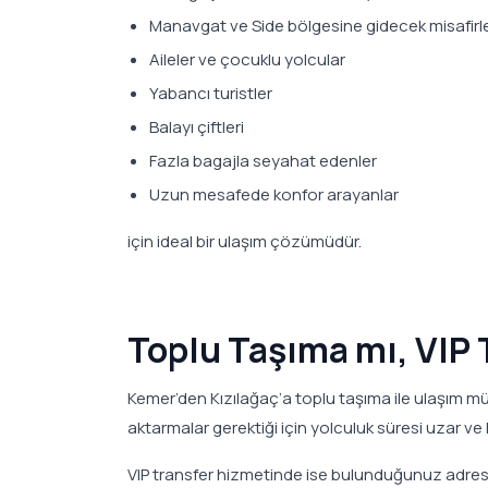
Manavgat ve Side bölgesine gidecek misafirl
Aileler ve çocuklu yolcular
Yabancı turistler
Balayı çiftleri
Fazla bagajla seyahat edenler
Uzun mesafede konfor arayanlar
için ideal bir ulaşım çözümüdür.
Toplu Taşıma mı, VIP 
Kemer’den Kızılağaç’a toplu taşıma ile ulaşım
aktarmalar gerektiği için yolculuk süresi uzar ve
VIP transfer hizmetinde ise bulunduğunuz adreste