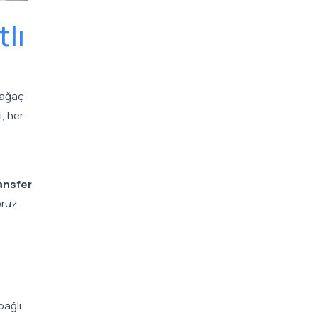
lı
lağaç
i, her
ansfer
ruz.
bağlı