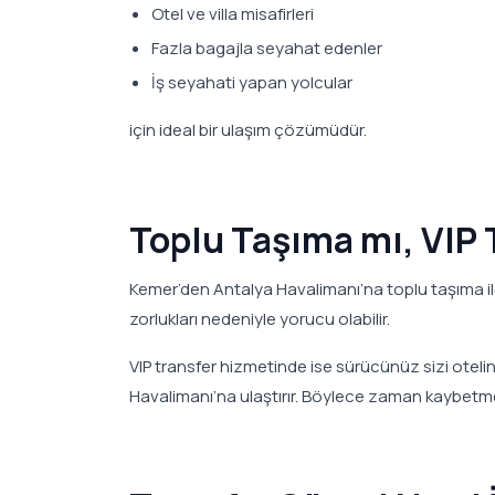
Otel ve villa misafirleri
Fazla bagajla seyahat edenler
İş seyahati yapan yolcular
için ideal bir ulaşım çözümüdür.
Toplu Taşıma mı, VIP 
Kemer’den Antalya Havalimanı’na toplu taşıma i
zorlukları nedeniyle yorucu olabilir.
VIP transfer hizmetinde ise sürücünüz sizi otel
Havalimanı’na ulaştırır. Böylece zaman kaybet