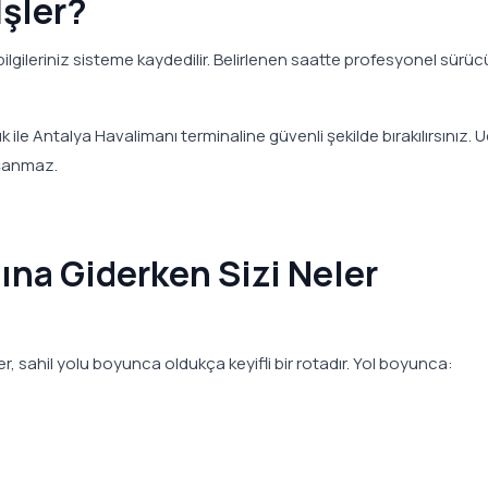
İşler?
gileriniz sisteme kaydedilir. Belirlenen saatte profesyonel sür
uk ile Antalya Havalimanı terminaline güvenli şekilde bırakılırsınız. 
aşanmaz.
na Giderken Sizi Neler
, sahil yolu boyunca oldukça keyifli bir rotadır. Yol boyunca: