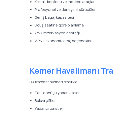
Klimalı, konforlu ve modern araçlar
Profesyonel ve deneyimli sürücüler
Geniş bagaj kapasitesi
Uçuş saatine göre planlama
7/24 rezervasyon desteği
VIP ve ekonomik araç seçenekleri
Kemer Havalimanı Tra
Bu transfer hizmeti özellikle:
Tatil dönüşü yapan aileler
Balayı çiftleri
Yabancı turistler