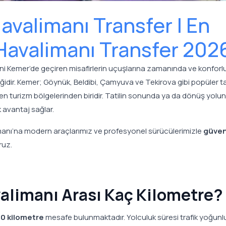
avalimanı Transfer | En
 Havalimanı Transfer 202
ilini Kemer’de geçiren misafirlerin uçuşlarına zamanında ve konforl
ğidir. Kemer; Göynük, Beldibi, Çamyuva ve Tekirova gibi popüler ta
dilen turizm bölgelerinden biridir. Tatilin sonunda ya da dönüş yolu
k avantaj sağlar.
manı’na modern araçlarımız ve profesyonel sürücülerimizle
güven
uz.
valimanı Arası Kaç Kilometre?
0 kilometre
mesafe bulunmaktadır. Yolculuk süresi trafik yoğun