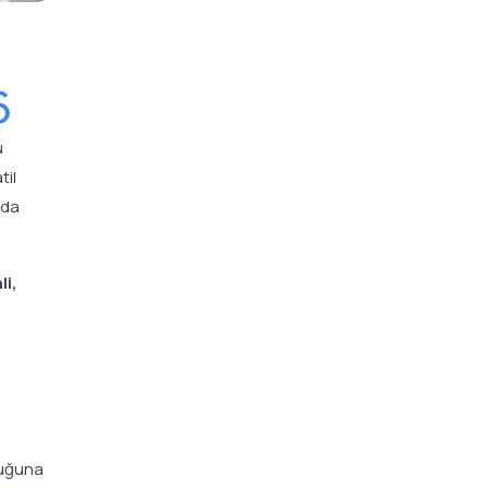
6
u
til
nda
li,
luğuna