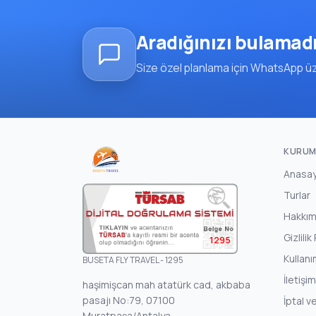
Aradığınızı bulamad
Size özel planlama için WhatsApp üze
KURUM
Anasa
Turlar
Hakkım
Gizlilik
1295
Kullanı
BUSETA FLY TRAVEL - 1295
İletişim
haşimişcan mah atatürk cad, akbaba
pasajı No:79, 07100
İptal v
Muratpaşa/Antalya