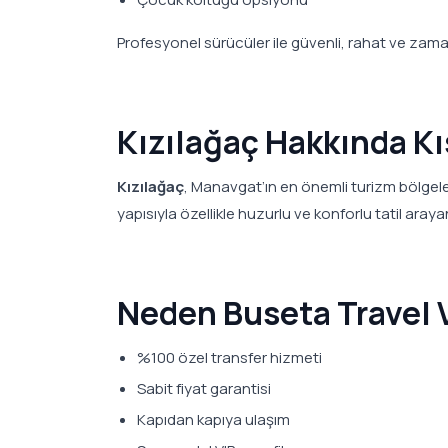
Profesyonel sürücüler ile güvenli, rahat ve zam
Kızılağaç Hakkında Kı
Kızılağaç
, Manavgat’ın en önemli turizm bölgeleri
yapısıyla özellikle huzurlu ve konforlu tatil arayan 
Neden Buseta Travel 
%100 özel transfer hizmeti
Sabit fiyat garantisi
Kapıdan kapıya ulaşım