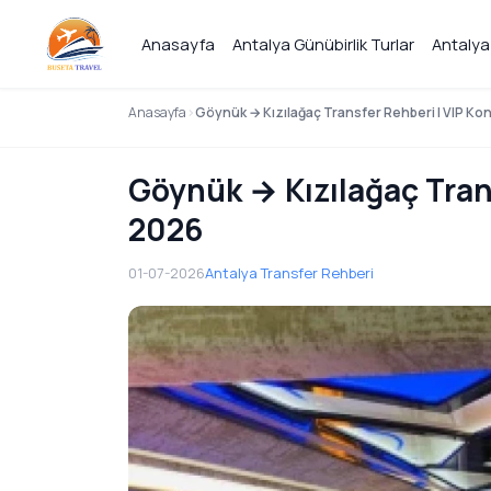
Anasayfa
Antalya Günübirlik Turlar
Antalya
Anasayfa
Göynük → Kızılağaç Transfer Rehberi | VIP Ko
Göynük → Kızılağaç Trans
2026
01-07-2026
Antalya Transfer Rehberi