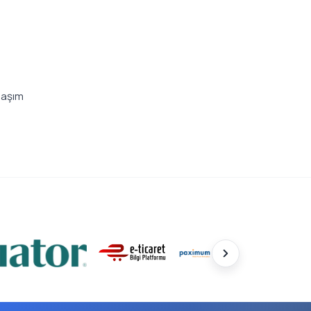
laşım