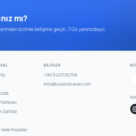
ınız mı?
rinden bizimle iletişime geçin, 7/24 yanınızdayız.
SAL
BILGILER
BÜ
yfa
+90 5433130758
info@busetatravel.com
ızda
SO
 Politikası
m Şartları
e İade Koşulları