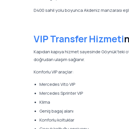
D400 sahil yolu boyunca Akdeniz manzarası eşliğ
VIP Transfer Hizmeti
n
Kapıdan kapıya hizmet sayesinde Göynük’teki otel
doğrudan ulaşım sağlanır.
Konforlu VIP araçlar:
Mercedes Vito VIP
Mercedes Sprinter VIP
Klima
Geniş bagaj alanı
Konforlu koltuklar
Çocuk koltuğu opsiyonu