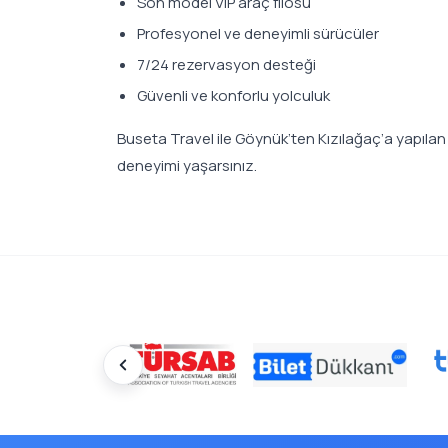
Son model VIP araç filosu
Profesyonel ve deneyimli sürücüler
7/24 rezervasyon desteği
Güvenli ve konforlu yolculuk
Buseta Travel ile Göynük’ten Kızılağaç’a yapıla
deneyimi yaşarsınız.