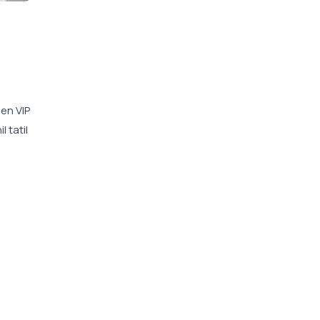
len VIP
l tatil