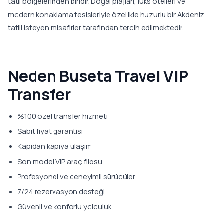
tatil bölgelerinden biridir. Doğal plajları, lüks otelleri ve
modern konaklama tesisleriyle özellikle huzurlu bir Akdeniz
tatili isteyen misafirler tarafından tercih edilmektedir.
Neden Buseta Travel VIP
Transfer
%100 özel transfer hizmeti
Sabit fiyat garantisi
Kapıdan kapıya ulaşım
Son model VIP araç filosu
Profesyonel ve deneyimli sürücüler
7/24 rezervasyon desteği
Güvenli ve konforlu yolculuk