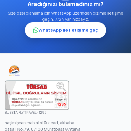
Aradığınızı bulamadınız mı?
Size özel planlama için WhatsApp üzerinden bizimle iletişime
geçin, 7/24 yanınızdayız.
WhatsApp ile iletişime geç
1295
BUSETA FLY TRAVEL - 1295
haşimişcan mah atatürk cad, akbaba
pasajı No:79, 07100 Muratpaşa/Antalya