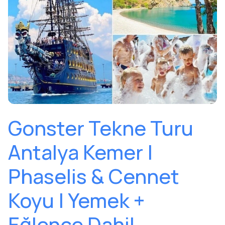
Gonster Tekne Turu
Antalya Kemer |
Phaselis & Cennet
Koyu | Yemek +
Eğlence Dahil