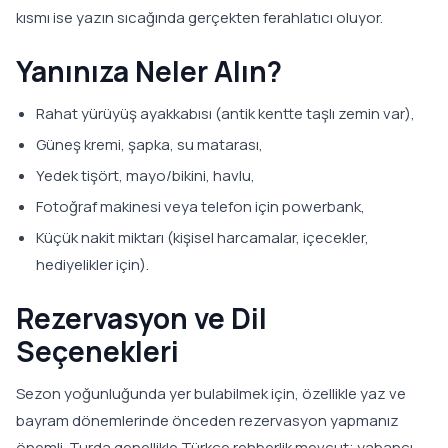
kısmı ise yazın sıcağında gerçekten ferahlatıcı oluyor.
Yanınıza Neler Alın?
Rahat yürüyüş ayakkabısı (antik kentte taşlı zemin var),
Güneş kremi, şapka, su matarası,
Yedek tişört, mayo/bikini, havlu,
Fotoğraf makinesi veya telefon için powerbank,
Küçük nakit miktarı (kişisel harcamalar, içecekler,
hediyelikler için).
Rezervasyon ve Dil
Seçenekleri
Sezon yoğunluğunda yer bulabilmek için, özellikle yaz ve
bayram dönemlerinde önceden rezervasyon yapmanız
önemli. Turda genellikle Türkçe rehberlik mevcut; yabancı