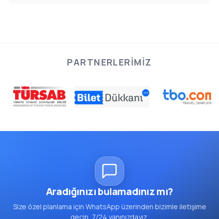
PARTNERLERIMIZ
Aradığınızı bulamadınız mı?
Size özel planlama için WhatsApp üzerinden bizimle iletişime
geçin, 7/24 yanınızdayız.