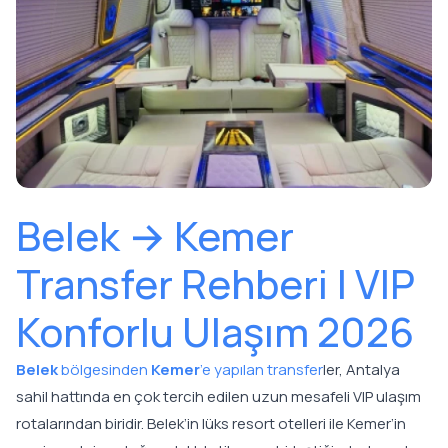
Belek → Kemer
Transfer Rehberi | VIP
Konforlu Ulaşım 2026
Belek
bölgesinden
Kemer
’e yapılan transfer
ler, Antalya
sahil hattında en çok tercih edilen uzun mesafeli VIP ulaşım
rotalarından biridir. Belek’in lüks resort otelleri ile Kemer’in