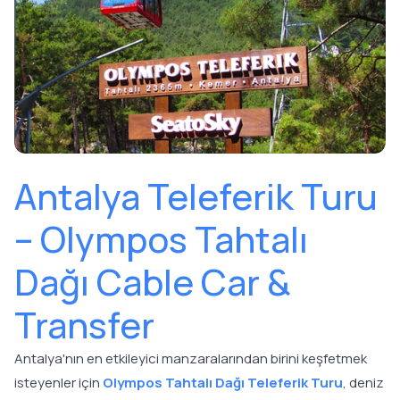
Antalya Teleferik Turu
– Olympos Tahtalı
Dağı Cable Car &
Transfer
Antalya'nın en etkileyici manzaralarından birini keşfetmek
isteyenler için
Olympos Tahtalı Dağı Teleferik Turu
, deniz