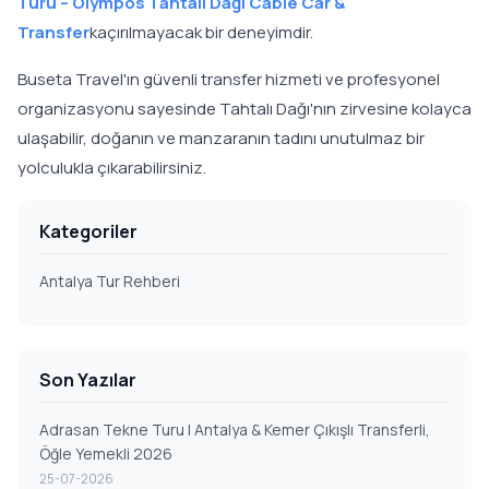
Turu – Olympos Tahtalı Dağı Cable Car &
Transfer
kaçırılmayacak bir deneyimdir.
Buseta Travel'ın güvenli transfer hizmeti ve profesyonel
organizasyonu sayesinde Tahtalı Dağı'nın zirvesine kolayca
ulaşabilir, doğanın ve manzaranın tadını unutulmaz bir
yolculukla çıkarabilirsiniz.
Kategoriler
Antalya Tur Rehberi
Son Yazılar
Adrasan Tekne Turu | Antalya & Kemer Çıkışlı Transferli,
Öğle Yemekli 2026
25-07-2026