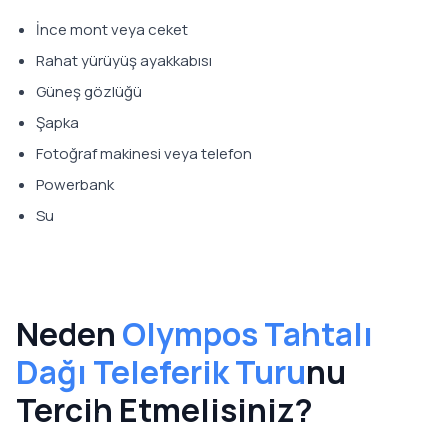
İnce mont veya ceket
Rahat yürüyüş ayakkabısı
Güneş gözlüğü
Şapka
Fotoğraf makinesi veya telefon
Powerbank
Su
Neden
Olympos Tahtalı
Dağı Teleferik Turu
nu
Tercih Etmelisiniz?