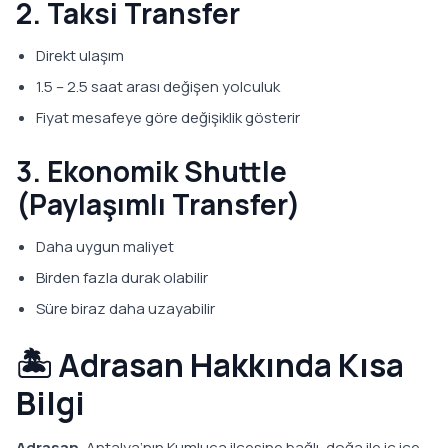
2. Taksi Transfer
Direkt ulaşım
1.5 – 2.5 saat arası değişen yolculuk
Fiyat mesafeye göre değişiklik gösterir
3. Ekonomik Shuttle
(Paylaşımlı Transfer)
Daha uygun maliyet
Birden fazla durak olabilir
Süre biraz daha uzayabilir
🏝️ Adrasan Hakkında Kısa
Bilgi
Adrasan
, Antalya’nın Kumluca ilçesine bağlı, doğa ile iç içe