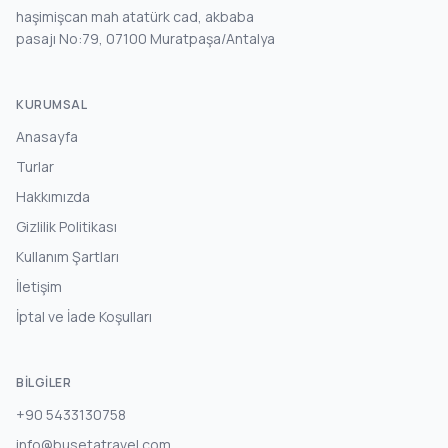
haşimişcan mah atatürk cad, akbaba
pasajı No:79, 07100 Muratpaşa/Antalya
KURUMSAL
Anasayfa
Turlar
Hakkımızda
Gizlilik Politikası
Kullanım Şartları
İletişim
İptal ve İade Koşulları
BILGILER
+90 5433130758
info@busetatravel.com