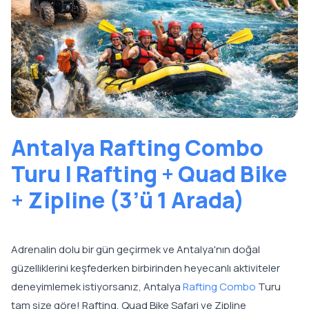
Antalya Rafting Combo
Turu | Rafting + Quad Bike
+ Zipline (3’ü 1 Arada)
Adrenalin dolu bir gün geçirmek ve Antalya'nın doğal
güzelliklerini keşfederken birbirinden heyecanlı aktiviteler
deneyimlemek istiyorsanız, Antalya
Rafting Combo
Turu
tam size göre! Rafting, Quad Bike Safari ve Zipline