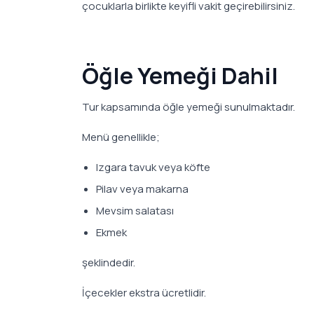
çocuklarla birlikte keyifli vakit geçirebilirsiniz.
Öğle Yemeği Dahil
Tur kapsamında öğle yemeği sunulmaktadır.
Menü genellikle;
Izgara tavuk veya köfte
Pilav veya makarna
Mevsim salatası
Ekmek
şeklindedir.
İçecekler ekstra ücretlidir.