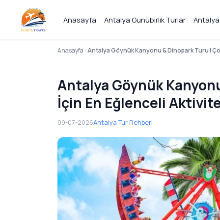
Anasayfa
Antalya Günübirlik Turlar
Antalya
Anasayfa
Antalya Göynük Kanyonu & Dinopark Turu | Çocu
Antalya Göynük Kanyonu 
İçin En Eğlenceli Aktivit
09-07-2026
Antalya Tur Rehberi