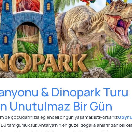
anyonu & Dinopark Turu 
çin Unutulmaz Bir Gün
m de çocuklarınızla eğlenceli bir gün yaşamak istiyorsanız
Göyn
. Bu tam günlük tur, Antalya'nın en güzel doğal alanlarından biri ol