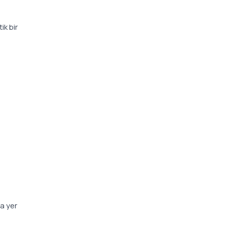
ik bir
da yer