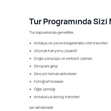
Tur Programında Sizi 
Tur kapsamında genellikle;
Antalya ve çevre bölgelerden otel transferi
Göynük Kanyonu ziyareti
Doğa yürüyüşü ve serbest zaman
Dinopark girişi
Dinozor temalı aktiviteler
Fotoğraf molaları
Öğle yemeği
Antalya'ya dönüş transferi
yer almaktadır.