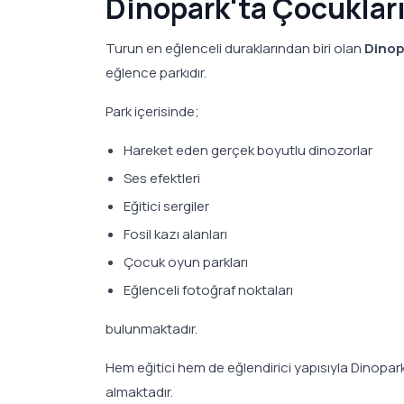
Dinopark'ta Çocukları
Turun en eğlenceli duraklarından biri olan
Dinop
eğlence parkıdır.
Park içerisinde;
Hareket eden gerçek boyutlu dinozorlar
Ses efektleri
Eğitici sergiler
Fosil kazı alanları
Çocuk oyun parkları
Eğlenceli fotoğraf noktaları
bulunmaktadır.
Hem eğitici hem de eğlendirici yapısıyla Dinopark,
almaktadır.