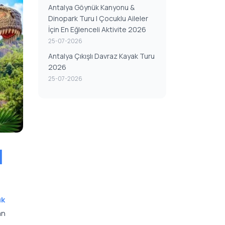
Antalya Göynük Kanyonu &
Dinopark Turu | Çocuklu Aileler
İçin En Eğlenceli Aktivite 2026
25-07-2026
Antalya Çıkışlı Davraz Kayak Turu
2026
25-07-2026
|
ük
an