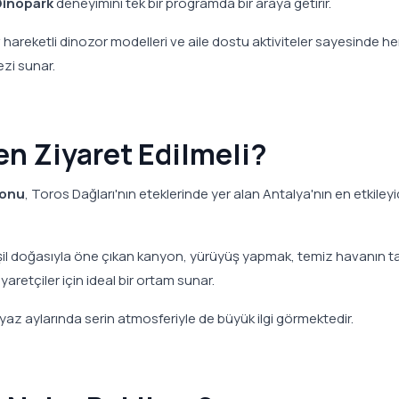
Dinopark
deneyimini tek bir programda bir araya getirir.
hareketli dinozor modelleri ve aile dostu aktiviteler sayesinde h
ezi sunar.
n Ziyaret Edilmeli?
yonu
, Toros Dağları'nın eteklerinde yer alan Antalya'nın en etkileyi
eşil doğasıyla öne çıkan kanyon, yürüyüş yapmak, temiz havanın ta
retçiler için ideal bir ortam sunar.
yaz aylarında serin atmosferiyle de büyük ilgi görmektedir.