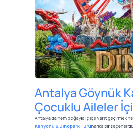
Antalya Göynük K
Çocuklu Aileler İ
Antalya'da hem doğayla iç içe vakit geçirmek he
Kanyonu & Dinopark Turu
harika bir seçenektir