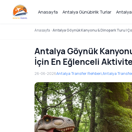
Anasayfa
Antalya Günübirlik Turlar
Antalya
Anasayfa
Antalya Göynük Kanyonu & Dinopark Turu | Çocu
Antalya Göynük Kanyonu 
İçin En Eğlenceli Aktivit
26-06-2026
Antalya Transfer Rehberi,
Antalya Transfer