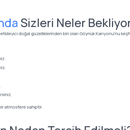
nda
Sizleri Neler Bekliyo
etkileyici doğal güzelliklerinden biri olan Göynük Kanyonu'nu keşf
iz.
niz.
.
rsiniz.
ir atmosfere sahiptir.