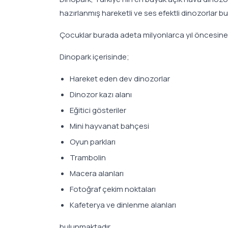
hazırlanmış hareketli ve ses efektli dinozorlar b
Çocuklar burada adeta milyonlarca yıl öncesine 
Dinopark içerisinde;
Hareket eden dev dinozorlar
Dinozor kazı alanı
Eğitici gösteriler
Mini hayvanat bahçesi
Oyun parkları
Trambolin
Macera alanları
Fotoğraf çekim noktaları
Kafeterya ve dinlenme alanları
bulunmaktadır.