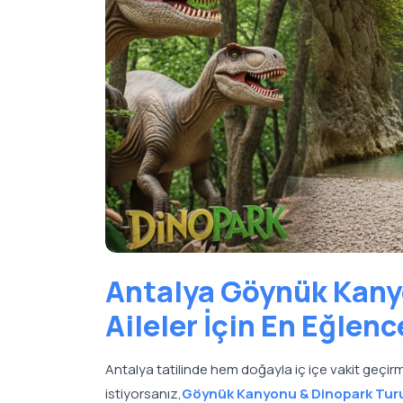
Antalya Göynük Kany
Aileler İçin En Eğlenc
Antalya tatilinde hem doğayla iç içe vakit geç
istiyorsanız,
Göynük Kanyonu & Dinopark Tur