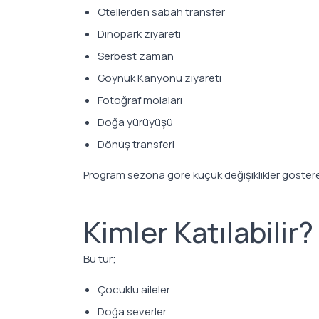
Otellerden sabah transfer
Dinopark ziyareti
Serbest zaman
Göynük Kanyonu ziyareti
Fotoğraf molaları
Doğa yürüyüşü
Dönüş transferi
Program sezona göre küçük değişiklikler göstereb
Kimler Katılabilir?
Bu tur;
Çocuklu aileler
Doğa severler