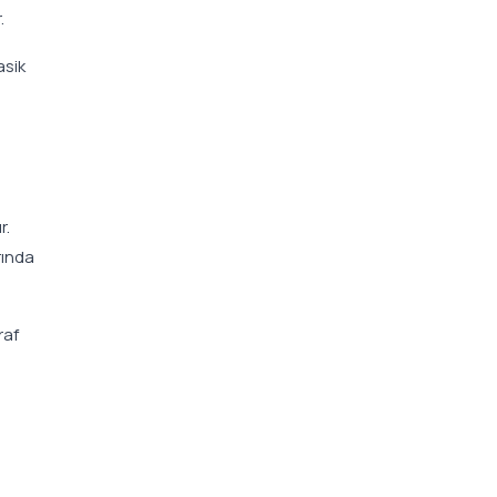
.
asik
r.
rında
raf