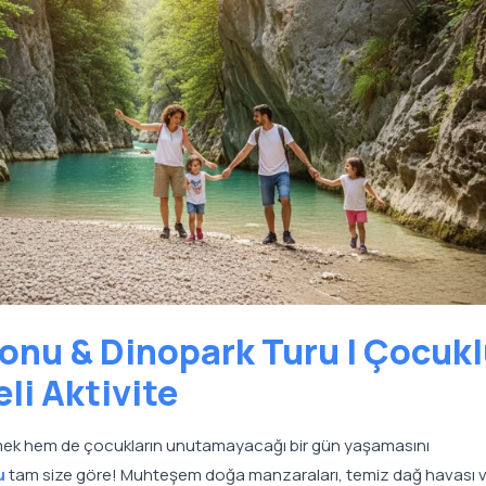
onu & Dinopark Turu | Çocuk
eli Aktivite
irmek hem de çocukların unutamayacağı bir gün yaşamasını
u
tam size göre! Muhteşem doğa manzaraları, temiz dağ havası 