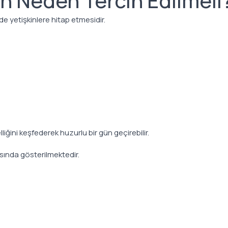
in Neden Tercih Edilmeli
 yetişkinlere hitap etmesidir.
ini keşfederek huzurlu bir gün geçirebilir.
rasında gösterilmektedir.