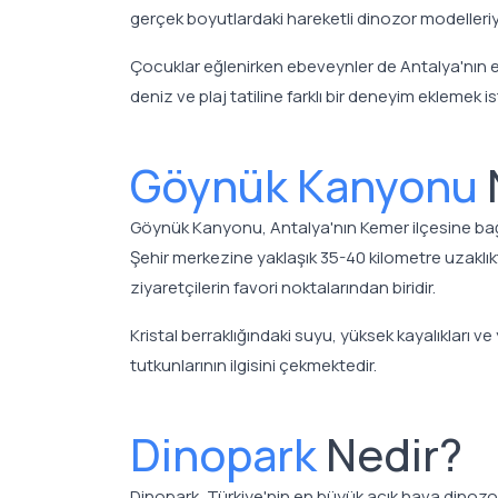
gerçek boyutlardaki hareketli dinozor modelleriyle 
Çocuklar eğlenirken ebeveynler de Antalya'nın en 
deniz ve plaj tatiline farklı bir deneyim eklemek is
Göynük Kanyonu
Göynük Kanyonu, Antalya'nın Kemer ilçesine bağl
Şehir merkezine yaklaşık 35-40 kilometre uzaklık
ziyaretçilerin favori noktalarından biridir.
Kristal berraklığındaki suyu, yüksek kayalıkları
tutkunlarının ilgisini çekmektedir.
Dinopark
Nedir?
Dinopark, Türkiye'nin en büyük açık hava dinozor 