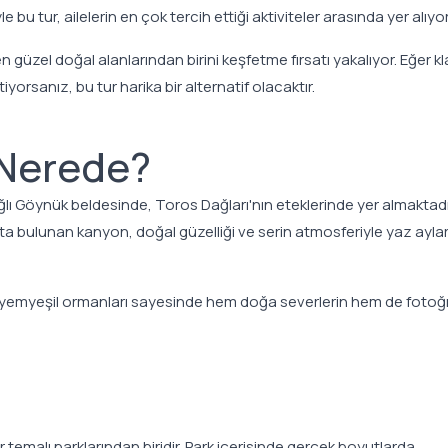
bu tur, ailelerin en çok tercih ettiği aktiviteler arasında yer alıyor
güzel doğal alanlarından birini keşfetme fırsatı yakalıyor. Eğer kl
tiyorsanız, bu tur harika bir alternatif olacaktır.
Nerede?
ı Göynük beldesinde, Toros Dağları'nın eteklerinde yer almaktadı
ta bulunan kanyon, doğal güzelliği ve serin atmosferiyle yaz ayla
 ve yemyeşil ormanları sayesinde hem doğa severlerin hem de fotoğ
temalı parklarından biridir. Park içerisinde gerçek boyutlarda