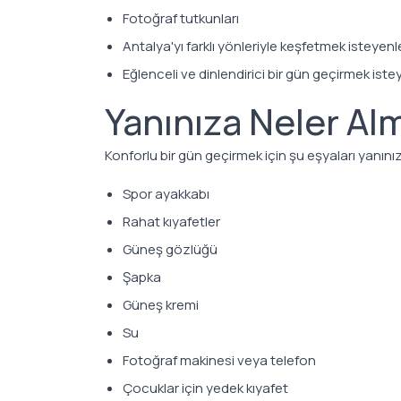
Fotoğraf tutkunları
Antalya'yı farklı yönleriyle keşfetmek isteyenl
Eğlenceli ve dinlendirici bir gün geçirmek ist
Yanınıza Neler Alm
Konforlu bir gün geçirmek için şu eşyaları yanınız
Spor ayakkabı
Rahat kıyafetler
Güneş gözlüğü
Şapka
Güneş kremi
Su
Fotoğraf makinesi veya telefon
Çocuklar için yedek kıyafet