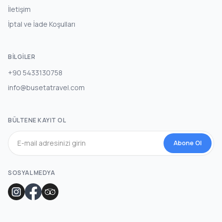
İletişim
İptal ve İade Koşulları
BILGILER
+90 5433130758
info@busetatravel.com
BÜLTENE KAYIT OL
Abone Ol
SOSYAL MEDYA