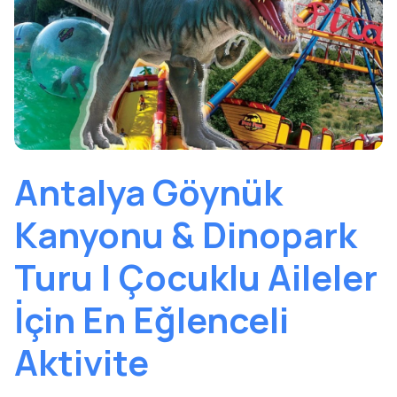
Antalya Göynük
Kanyonu & Dinopark
Turu | Çocuklu Aileler
İçin En Eğlenceli
Aktivite