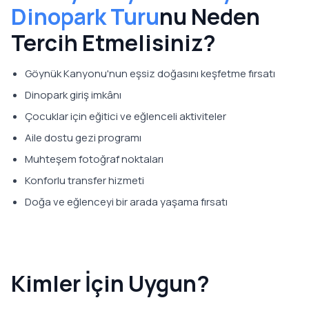
Dinopark Turu
nu Neden
Tercih Etmelisiniz?
Göynük Kanyonu'nun eşsiz doğasını keşfetme fırsatı
Dinopark giriş imkânı
Çocuklar için eğitici ve eğlenceli aktiviteler
Aile dostu gezi programı
Muhteşem fotoğraf noktaları
Konforlu transfer hizmeti
Doğa ve eğlenceyi bir arada yaşama fırsatı
Kimler İçin Uygun?