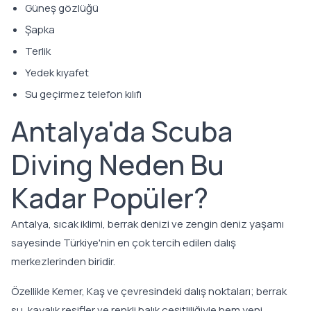
Güneş gözlüğü
Şapka
Terlik
Yedek kıyafet
Su geçirmez telefon kılıfı
Antalya'da Scuba
Diving Neden Bu
Kadar Popüler?
Antalya, sıcak iklimi, berrak denizi ve zengin deniz yaşamı
sayesinde Türkiye'nin en çok tercih edilen dalış
merkezlerinden biridir.
Özellikle Kemer, Kaş ve çevresindeki dalış noktaları; berrak
su, kayalık resifler ve renkli balık çeşitliliğiyle hem yeni