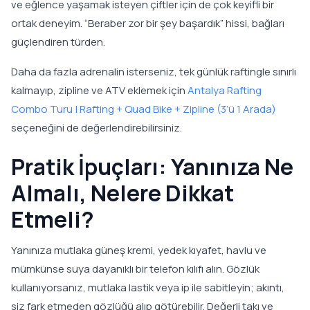
ve eğlence yaşamak isteyen çiftler için de çok keyifli bir
ortak deneyim. “Beraber zor bir şey başardık” hissi, bağları
güçlendiren türden.
Daha da fazla adrenalin isterseniz, tek günlük raftingle sınırlı
kalmayıp, zipline ve ATV eklemek için
Antalya Rafting
Combo Turu | Rafting + Quad Bike + Zipline (3’ü 1 Arada)
seçeneğini de değerlendirebilirsiniz.
Pratik İpuçları: Yanınıza Ne
Almalı, Nelere Dikkat
Etmeli?
Yanınıza mutlaka güneş kremi, yedek kıyafet, havlu ve
mümkünse suya dayanıklı bir telefon kılıfı alın. Gözlük
kullanıyorsanız, mutlaka lastik veya ip ile sabitleyin; akıntı,
siz fark etmeden gözlüğü alıp götürebilir. Değerli takı ve