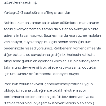
gözetilerek seçilmiş.
Yaklaşık 2–3 saat süren rafting sırasında:
Nehirde zaman zaman sakin akan bölümlerde manzaranın
tadını çıkarıyor, zaman zaman da hızlanan akıntıyla birlikte
adrenalin tavan yapıyor. Bazı kısımlarda kısa yüzme molaları
verilebiliyor, suya atlayıp buz gibi nehrin serinliğini tüm
bedeninizde hissediyorsunuz. Rehberlerin yönlendirmesiyle
diğer botlarla su savaşlarına girdiğiniz, herkesin kahkaha
attığı anlar günün en eğlenceli kısımları. Grup halindeyseniz
takım ruhu devreye giriyor; ailece katılıyorsanız, çocuklar
için unutulmaz bir “ilk macera” deneyimi oluyor.
Parkurun zorluk seviyesi, genel katılımcı profiline uygun
olduğu için daha çok eğlence odaklı; ekstrem spor
performansı beklentisinden çok, “ilk kez deneyen” ya da
“tatilde farklı bir gün yaşamak isteyen”ler için planlanmış.