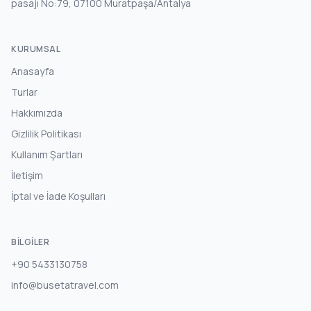
pasajı No:79, 07100 Muratpaşa/Antalya
KURUMSAL
Anasayfa
Turlar
Hakkımızda
Gizlilik Politikası
Kullanım Şartları
İletişim
İptal ve İade Koşulları
BILGILER
+90 5433130758
info@busetatravel.com