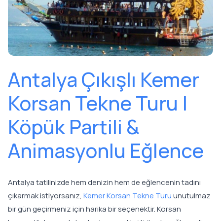
Antalya Çıkışlı Kemer
Korsan Tekne Turu |
Köpük Partili &
Animasyonlu Eğlence
Antalya tatilinizde hem denizin hem de eğlencenin tadını
çıkarmak istiyorsanız,
Kemer Korsan Tekne Turu
unutulmaz
bir gün geçirmeniz için harika bir seçenektir. Korsan